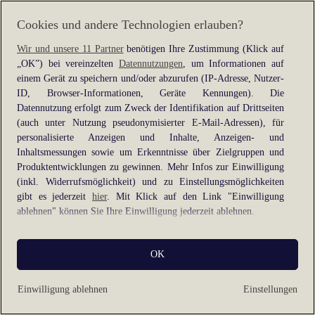
information).
Cookies und andere Technologien erlauben?
Wir und unsere 11 Partner
benötigen Ihre Zustimmung (Klick auf
„OK”) bei vereinzelten
Datennutzungen
, um Informationen auf
einem Gerät zu speichern und/oder abzurufen (IP-Adresse, Nutzer-
ID, Browser-Informationen, Geräte Kennungen). Die
Datennutzung erfolgt zum Zweck der Identifikation auf Drittseiten
(auch unter Nutzung pseudonymisierter E-Mail-Adressen), für
personalisierte Anzeigen und Inhalte, Anzeigen- und
Inhaltsmessungen sowie um Erkenntnisse über Zielgruppen und
Produktentwicklungen zu gewinnen. Mehr Infos zur Einwilligung
(inkl. Widerrufsmöglichkeit) und zu Einstellungsmöglichkeiten
gibt es jederzeit
hier
. Mit Klick auf den Link "Einwilligung
ablehnen" können Sie Ihre Einwilligung jederzeit ablehnen.
Sie können Ihre Einwilligung auch jederzeit grundlos mit Wirkung
OK
für die Zukunft widerrufen, indem Sie z. B. auf den Button
"Cookie-Einstellungen" im Footer der Website und "Alle
ablehnen" klicken.
Einwilligung ablehnen
Einstellungen
Datennutzungen