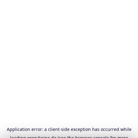
Application error: a
client
-side exception has occurred while
loading
www.heine.de
(see the
browser console
for more