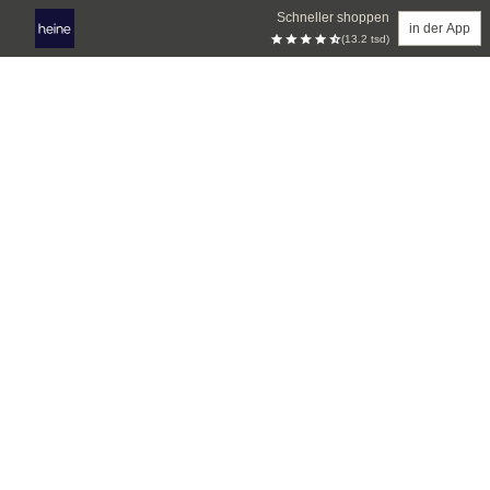
Schneller shoppen
in der App
(13.2 tsd)
Zum Hauptinhalt springen