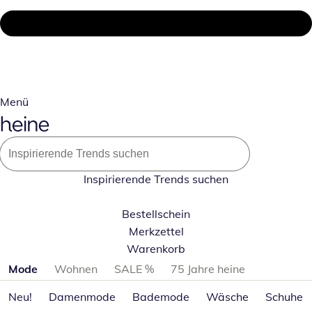
Menü
Inspirierende Trends suchen
Bestellschein
Merkzettel
Warenkorb
Produktkategorien überspringen
Mode
Wohnen
SALE %
75 Jahre heine
Neu!
Damenmode
Bademode
Wäsche
Schuhe