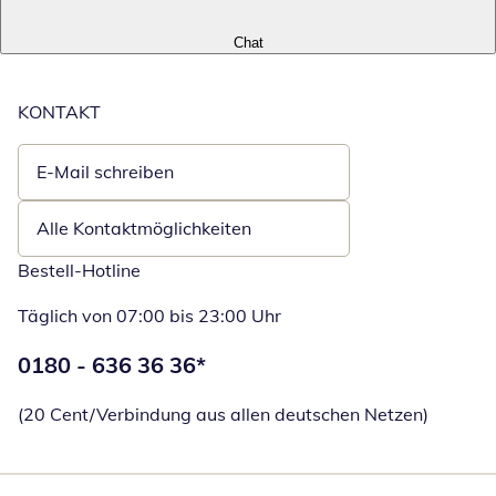
Chat
KONTAKT
E-Mail schreiben
Öffnet E-Mail-Client
Alle Kontaktmöglichkeiten
Bestell-Hotline
Täglich von 07:00 bis 23:00 Uhr
Telefonnummer:
0180 - 636 36 36
*
Öffnet Telefon
(20 Cent/Verbindung aus allen deutschen Netzen)