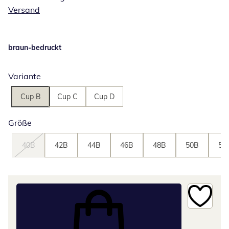
Versand
braun-bedruckt
Variante
Cup B
Cup C
Cup D
Größe
40B
42B
44B
46B
48B
50B
52