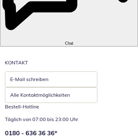
Chat
KONTAKT
E-Mail schreiben
Öffnet E-Mail-Client
Alle Kontaktmöglichkeiten
Bestell-Hotline
Täglich von 07:00 bis 23:00 Uhr
Telefonnummer:
0180 - 636 36 36
*
Öffnet Telefon