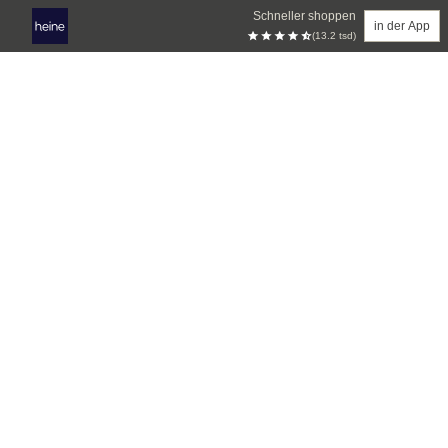
Schneller shoppen
in der App
(13.2 tsd)
Zum Hauptinhalt springen