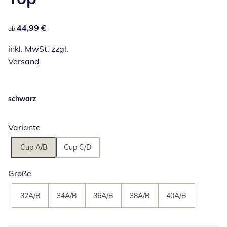
44,99 €
44,99 €
ab
inkl. MwSt. zzgl.
Versand
schwarz
Variante
Cup A/B
Cup C/D
Größe
32A/B
34A/B
36A/B
38A/B
40A/B