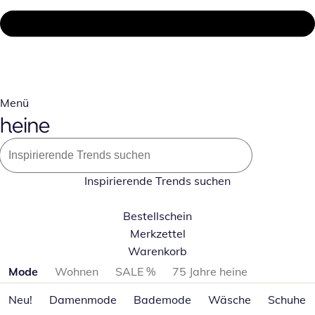
Menü
Inspirierende Trends suchen
Bestellschein
Merkzettel
Warenkorb
Produktkategorien überspringen
Mode
Wohnen
SALE %
75 Jahre heine
Neu!
Damenmode
Bademode
Wäsche
Schuhe