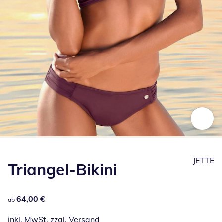
Zum Vergrößern auf das Bild klicken
JETTE
Triangel-Bikini
64,00 €
64,00 €
ab
inkl. MwSt. zzgl.
Versand