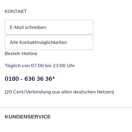
KONTAKT
E-Mail schreiben
Öffnet E-Mail-Client
Alle Kontaktmöglichkeiten
Bestell-Hotline
Täglich von 07:00 bis 23:00 Uhr
Telefonnummer:
0180 - 636 36 36
*
Öffnet Telefon
(20 Cent/Verbindung aus allen deutschen Netzen)
KUNDENSERVICE