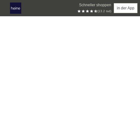
Schneller shoppen
in der App
(13.2 tsd)
Zum Hauptinhalt springen