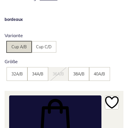
bordeaux
Variante
Cup A/B
Cup C/D
Größe
32A/B
34A/B
36A/B
38A/B
40A/B