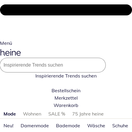
Menü
Inspirierende Trends suchen
Bestellschein
Merkzettel
Warenkorb
Produktkategorien überspringen
Mode
Wohnen
SALE %
75 Jahre heine
Neu!
Damenmode
Bademode
Wäsche
Schuhe