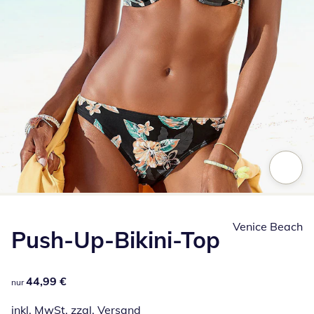
Zum Vergrößern auf das Bild klicken
Venice Beach
Push-Up-Bikini-Top
44,99 €
44,99 €
nur
inkl. MwSt. zzgl.
Versand