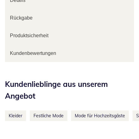
Details
Rückgabe
Produktsicherheit
Kundenbewertungen
Kategorie-Empfehlungen überspringen
Kundenlieblinge aus unserem
Angebot
Kleider
Festliche Mode
Mode für Hochzeitsgäste
S