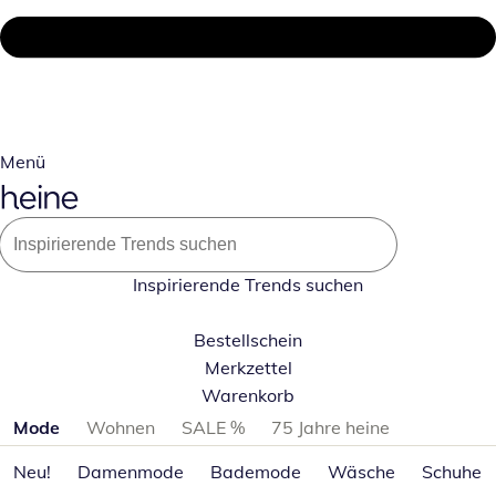
Menü
Inspirierende Trends suchen
Bestellschein
Merkzettel
Warenkorb
Produktkategorien überspringen
Mode
Wohnen
SALE %
75 Jahre heine
Neu!
Damenmode
Bademode
Wäsche
Schuhe