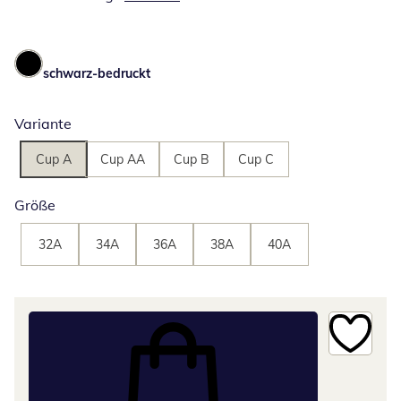
schwarz-bedruckt
Variante
Cup A
Cup AA
Cup B
Cup C
Größe
32A
34A
36A
38A
40A