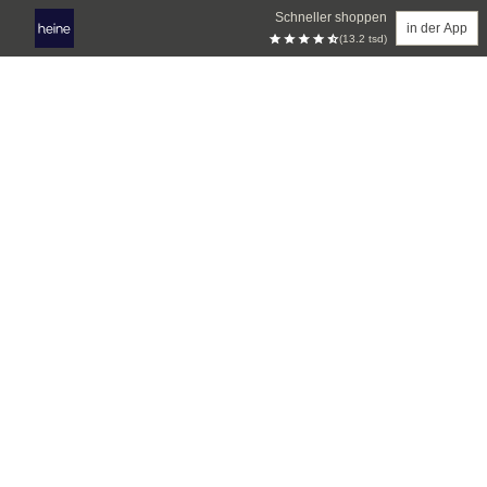
Schneller shoppen
in der App
(13.2 tsd)
Zum Hauptinhalt springen