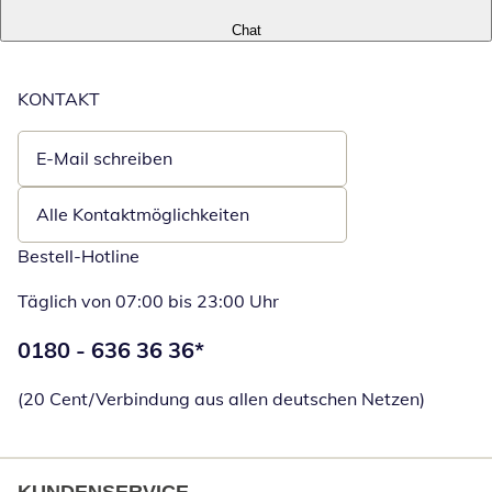
Chat
KONTAKT
E-Mail schreiben
Öffnet E-Mail-Client
Alle Kontaktmöglichkeiten
Bestell-Hotline
Täglich von 07:00 bis 23:00 Uhr
Telefonnummer:
0180 - 636 36 36
*
Öffnet Telefon
(20 Cent/Verbindung aus allen deutschen Netzen)