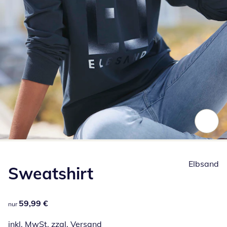
Zum Vergrößern auf das Bild klicken
Elbsand
Sweatshirt
59,99 €
59,99 €
nur
inkl. MwSt. zzgl.
Versand