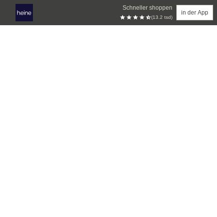
Schneller shoppen
in der App
(13.2 tsd)
Zum Hauptinhalt springen