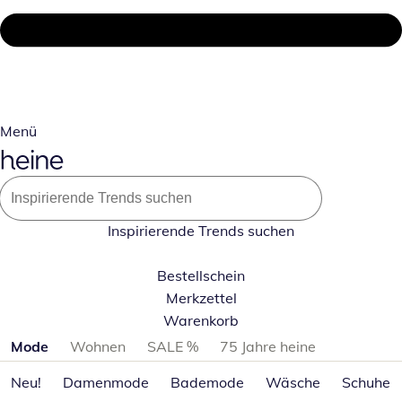
Menü
Inspirierende Trends suchen
Bestellschein
Merkzettel
Warenkorb
Produktkategorien überspringen
Mode
Wohnen
SALE %
75 Jahre heine
Neu!
Damenmode
Bademode
Wäsche
Schuhe