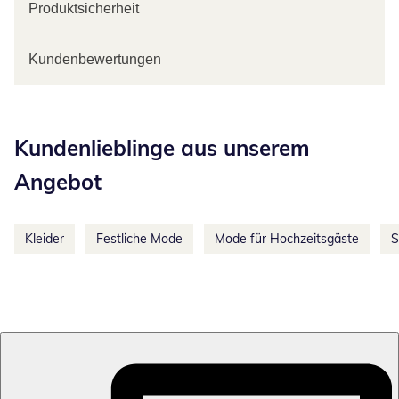
Produktsicherheit
Kundenbewertungen
Kategorie-Empfehlungen überspringen
Kundenlieblinge aus unserem
Angebot
Kleider
Festliche Mode
Mode für Hochzeitsgäste
S