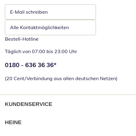
E-Mail schreiben
Öffnet E-Mail-Client
Alle Kontaktmöglichkeiten
Bestell-Hotline
Täglich von 07:00 bis 23:00 Uhr
Telefonnummer:
0180 - 636 36 36
*
Öffnet Telefon
(20 Cent/Verbindung aus allen deutschen Netzen)
KUNDENSERVICE
HEINE