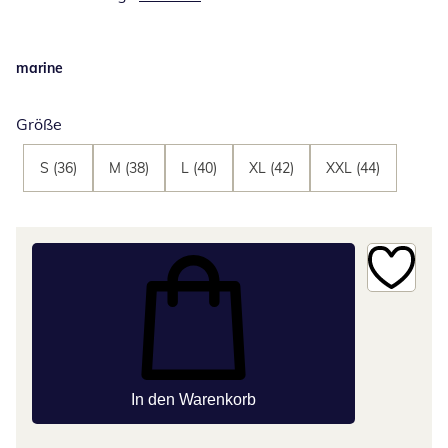
marine
Größe
S (36)
M (38)
L (40)
XL (42)
XXL (44)
In den Warenkorb