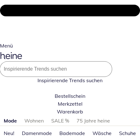
Menü
Inspirierende Trends suchen
Bestellschein
Merkzettel
Warenkorb
Produktkategorien überspringen
Mode
Wohnen
SALE %
75 Jahre heine
Neu!
Damenmode
Bademode
Wäsche
Schuhe