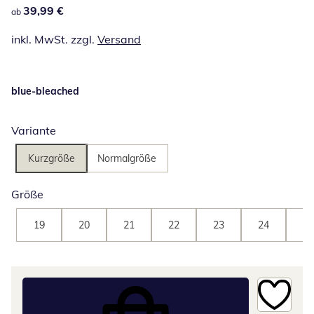
39,99 €
39,99 €
ab
inkl. MwSt. zzgl.
Versand
blue-bleached
Variante
Kurzgröße
Normalgröße
Größe
19
20
21
22
23
24
25