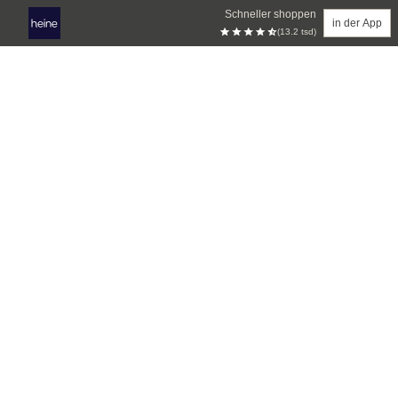
Schneller shoppen
in der App
(13.2 tsd)
Zum Hauptinhalt springen