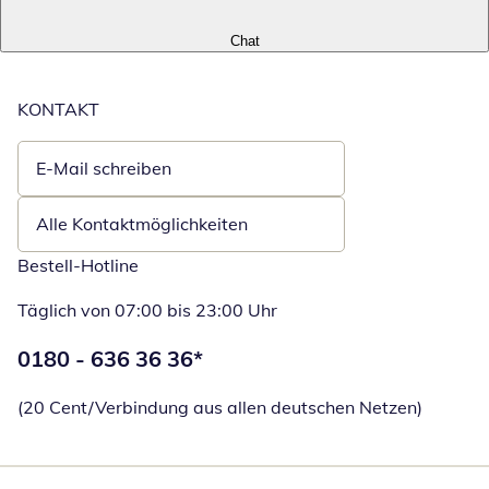
Chat
KONTAKT
E-Mail schreiben
Öffnet E-Mail-Client
Alle Kontaktmöglichkeiten
Bestell-Hotline
Täglich von 07:00 bis 23:00 Uhr
Telefonnummer:
0180 - 636 36 36
*
Öffnet Telefon
(20 Cent/Verbindung aus allen deutschen Netzen)