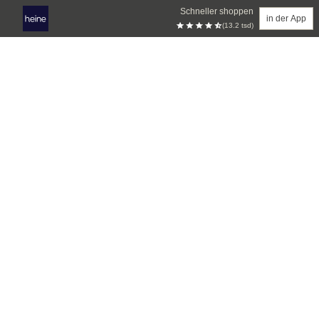
Schneller shoppen
in der App
(13.2 tsd)
Zum Hauptinhalt springen