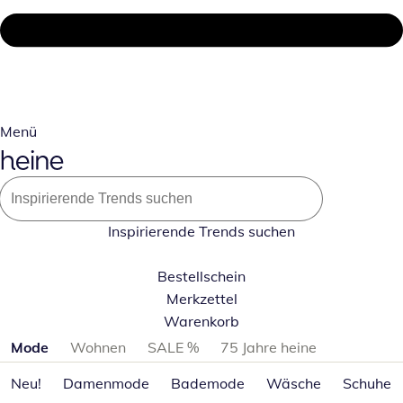
Menü
Inspirierende Trends suchen
Bestellschein
Merkzettel
Warenkorb
Produktkategorien überspringen
Mode
Wohnen
SALE %
75 Jahre heine
Neu!
Damenmode
Bademode
Wäsche
Schuhe