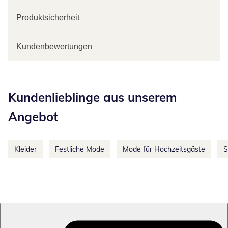
Produktsicherheit
Kundenbewertungen
Kategorie-Empfehlungen überspringen
Kundenlieblinge aus unserem
Angebot
Kleider
Festliche Mode
Mode für Hochzeitsgäste
S