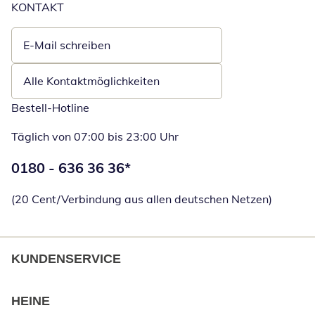
KONTAKT
E-Mail schreiben
Öffnet E-Mail-Client
Alle Kontaktmöglichkeiten
Bestell-Hotline
Täglich von 07:00 bis 23:00 Uhr
Telefonnummer:
0180 - 636 36 36
*
Öffnet Telefon
(20 Cent/Verbindung aus allen deutschen Netzen)
KUNDENSERVICE
HEINE