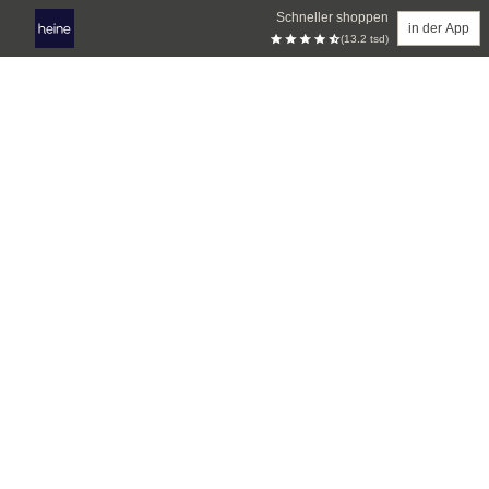
Schneller shoppen
in der App
(13.2 tsd)
Zum Hauptinhalt springen