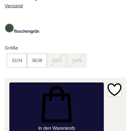
Versand
flaschengrün
Größe
32/34
36/38
40/42
44/46
In den Warenkorb