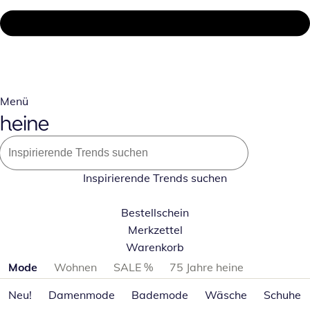
Menü
Inspirierende Trends suchen
Bestellschein
Merkzettel
Warenkorb
Produktkategorien überspringen
Mode
Wohnen
SALE %
75 Jahre heine
Neu!
Damenmode
Bademode
Wäsche
Schuhe