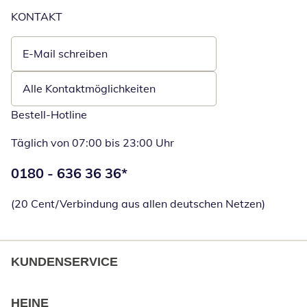
KONTAKT
E-Mail schreiben
Öffnet E-Mail-Client
Alle Kontaktmöglichkeiten
Bestell-Hotline
Täglich von 07:00 bis 23:00 Uhr
Telefonnummer:
0180 - 636 36 36
*
Öffnet Telefon
(20 Cent/Verbindung aus allen deutschen Netzen)
KUNDENSERVICE
HEINE