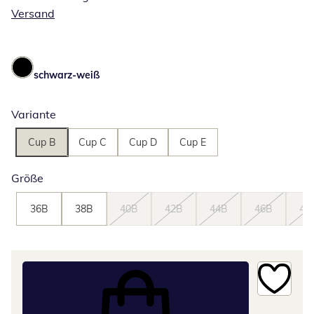
Versand
schwarz-weiß
Variante
Cup B
Cup C
Cup D
Cup E
Größe
36B
38B
40B
42B
44B
46B
48