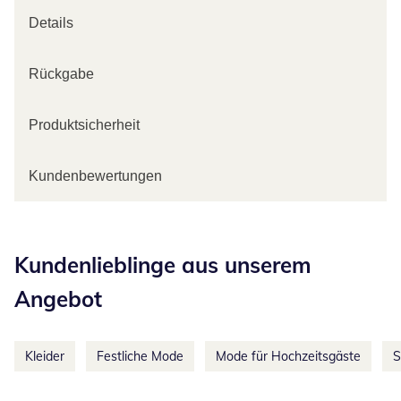
Details
Rückgabe
Produktsicherheit
Kundenbewertungen
Kategorie-Empfehlungen überspringen
Kundenlieblinge aus unserem
Angebot
Kleider
Festliche Mode
Mode für Hochzeitsgäste
S