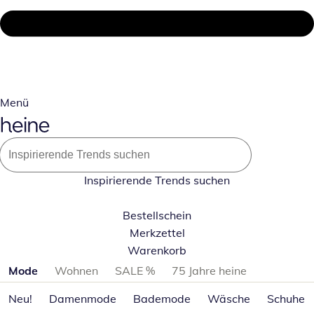
Menü
Inspirierende Trends suchen
Bestellschein
Merkzettel
Warenkorb
Produktkategorien überspringen
Mode
Wohnen
SALE %
75 Jahre heine
Neu!
Damenmode
Bademode
Wäsche
Schuhe