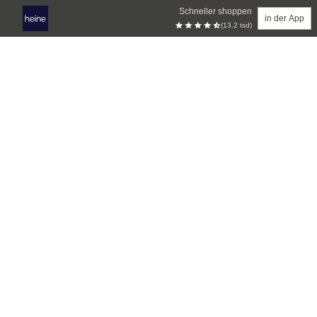
Schneller shoppen
in der App
(13.2 tsd)
Zum Hauptinhalt springen