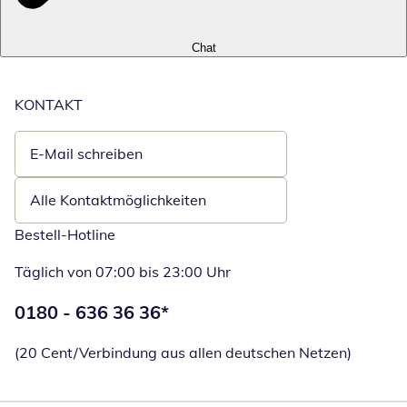
Chat
KONTAKT
E-Mail schreiben
Öffnet E-Mail-Client
Alle Kontaktmöglichkeiten
Bestell-Hotline
Täglich von 07:00 bis 23:00 Uhr
Telefonnummer:
0180 - 636 36 36
*
Öffnet Telefon
(20 Cent/Verbindung aus allen deutschen Netzen)