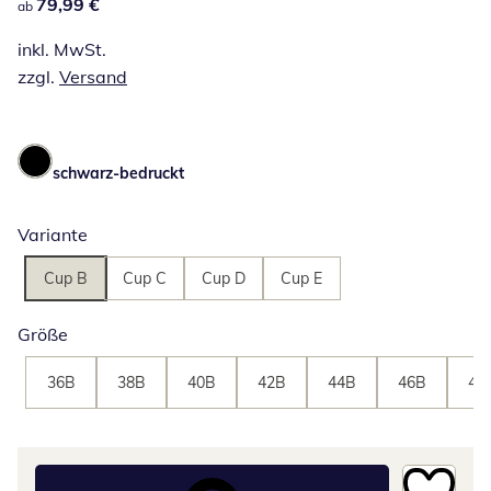
79,99 €
79,99 €
ab
inkl. MwSt.
zzgl.
Versand
schwarz-bedruckt
Variante
Cup B
Cup C
Cup D
Cup E
Größe
36B
38B
40B
42B
44B
46B
48