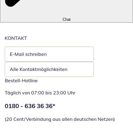
Chat
KONTAKT
E-Mail schreiben
Öffnet E-Mail-Client
Alle Kontaktmöglichkeiten
Bestell-Hotline
Täglich von 07:00 bis 23:00 Uhr
Telefonnummer:
0180 - 636 36 36
*
Öffnet Telefon
(20 Cent/Verbindung aus allen deutschen Netzen)