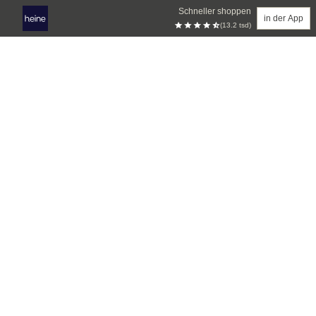
Schneller shoppen
in der App
(13.2 tsd)
Zum Hauptinhalt springen