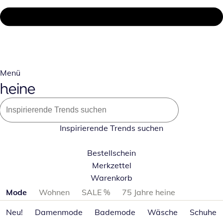
Menü
Inspirierende Trends suchen
Bestellschein
Merkzettel
Warenkorb
Produktkategorien überspringen
Mode
Wohnen
SALE %
75 Jahre heine
Neu!
Damenmode
Bademode
Wäsche
Schuhe