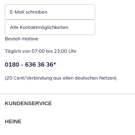
E-Mail schreiben
Öffnet E-Mail-Client
Alle Kontaktmöglichkeiten
Bestell-Hotline
Täglich von 07:00 bis 23:00 Uhr
Telefonnummer:
0180 - 636 36 36
*
Öffnet Telefon
(20 Cent/Verbindung aus allen deutschen Netzen)
KUNDENSERVICE
HEINE