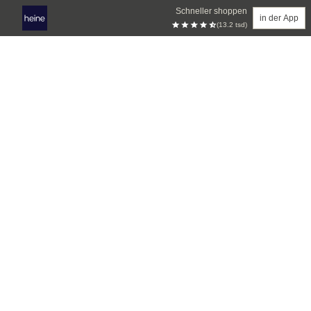
Schneller shoppen
in der App
(13.2 tsd)
Zum Hauptinhalt springen