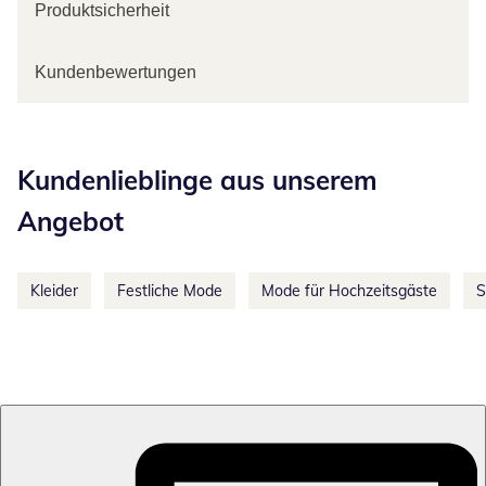
Produktsicherheit
Kundenbewertungen
Kategorie-Empfehlungen überspringen
Kundenlieblinge aus unserem
Angebot
Kleider
Festliche Mode
Mode für Hochzeitsgäste
S