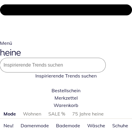
Menü
Inspirierende Trends suchen
Bestellschein
Merkzettel
Warenkorb
Produktkategorien überspringen
Mode
Wohnen
SALE %
75 Jahre heine
Neu!
Damenmode
Bademode
Wäsche
Schuhe