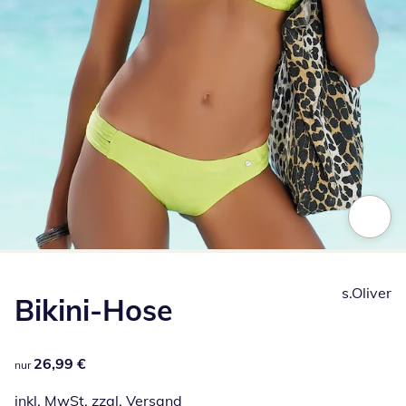
Zum Vergrößern auf das Bild klicken
s.Oliver
Bikini-Hose
26,99 €
26,99 €
nur
inkl. MwSt. zzgl.
Versand