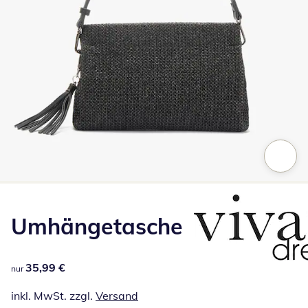
Zum Vergrößern auf das Bild klicken
Umhängetasche
35,99 €
35,99 €
nur
inkl. MwSt. zzgl.
Versand