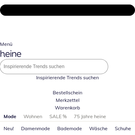
Menü
Inspirierende Trends suchen
Bestellschein
Merkzettel
Warenkorb
Produktkategorien überspringen
Mode
Wohnen
SALE %
75 Jahre heine
Neu!
Damenmode
Bademode
Wäsche
Schuhe