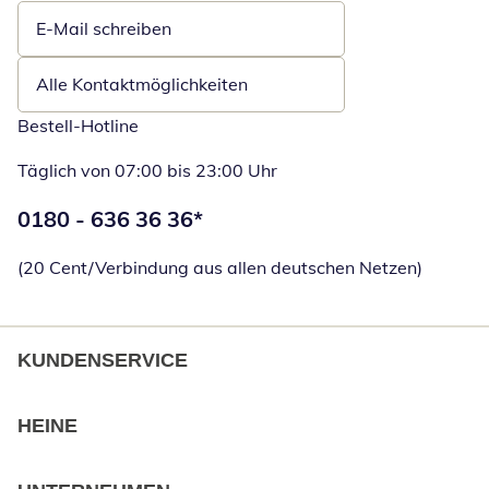
E-Mail schreiben
Öffnet E-Mail-Client
Alle Kontaktmöglichkeiten
Bestell-Hotline
Täglich von 07:00 bis 23:00 Uhr
Telefonnummer:
0180 - 636 36 36
*
Öffnet Telefon
(20 Cent/Verbindung aus allen deutschen Netzen)
KUNDENSERVICE
HEINE