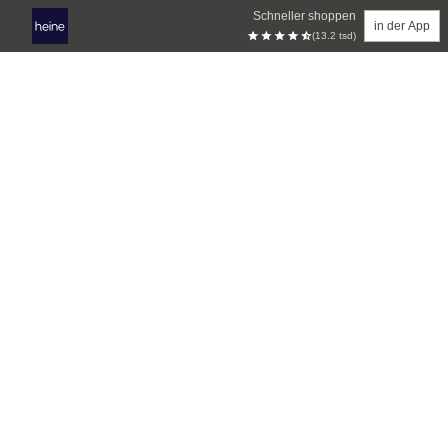
Schneller shoppen
in der App
(13.2 tsd)
Zum Hauptinhalt springen