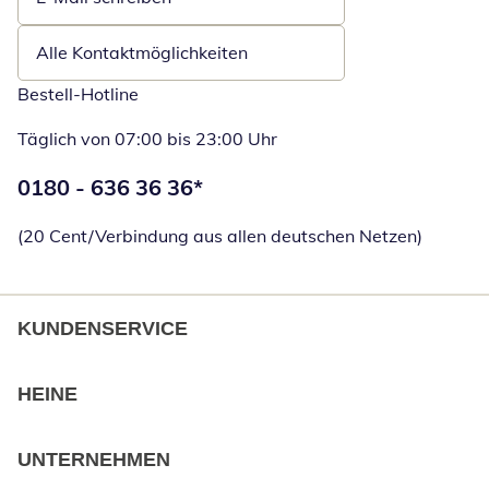
Öffnet E-Mail-Client
Alle Kontaktmöglichkeiten
Bestell-Hotline
Täglich von 07:00 bis 23:00 Uhr
Telefonnummer:
0180 - 636 36 36
*
Öffnet Telefon
(20 Cent/Verbindung aus allen deutschen Netzen)
KUNDENSERVICE
HEINE
UNTERNEHMEN