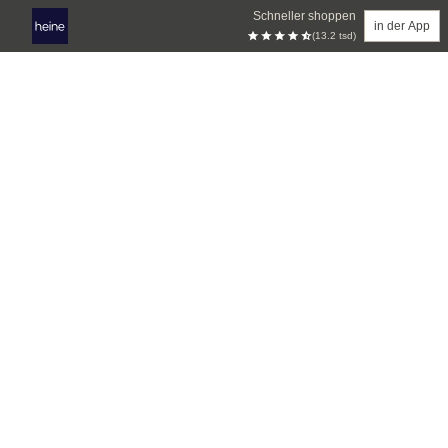
Schneller shoppen
in der App
(13.2 tsd)
Zum Hauptinhalt springen