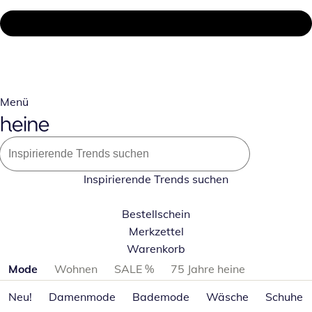
Menü
Inspirierende Trends suchen
Bestellschein
Merkzettel
Warenkorb
Produktkategorien überspringen
Mode
Wohnen
SALE %
75 Jahre heine
Neu!
Damenmode
Bademode
Wäsche
Schuhe