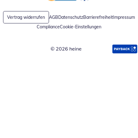
Öffnet in neuem Fenster
Öffnet in neuem Fenster
Vertrag widerrufen
AGB
Datenschutz
Barrierefreiheit
Impressum
Compliance
Cookie-Einstellungen
© 2026 heine