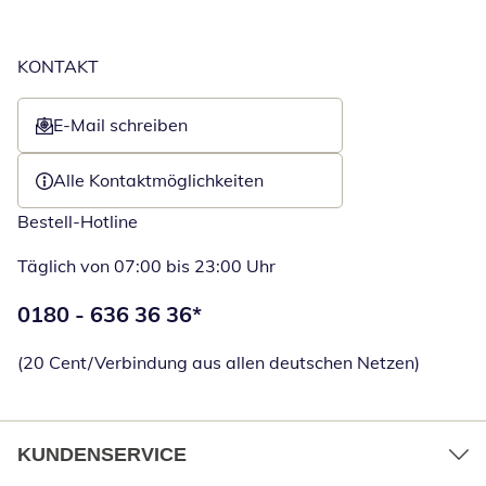
KONTAKT
E-Mail schreiben
Öffnet E-Mail-Client
Alle Kontaktmöglichkeiten
Bestell-Hotline
Täglich von 07:00 bis 23:00 Uhr
Telefonnummer:
0180 - 636 36 36
*
Öffnet Telefon
(20 Cent/Verbindung aus allen deutschen Netzen)
KUNDENSERVICE