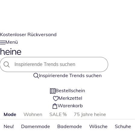
Kostenloser Rückversand
Menü
Inspirierende Trends suchen
Bestellschein
Merkzettel
Warenkorb
Produktkategorien überspringen
Mode
Wohnen
SALE %
75 Jahre heine
Neu!
Damenmode
Bademode
Wäsche
Schuhe