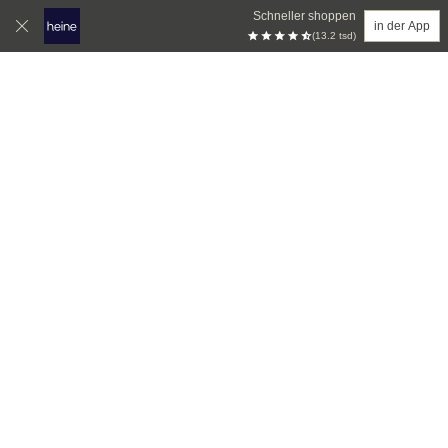
Schneller shoppen
in der App
(13.2 tsd)
Zum Hauptinhalt springen