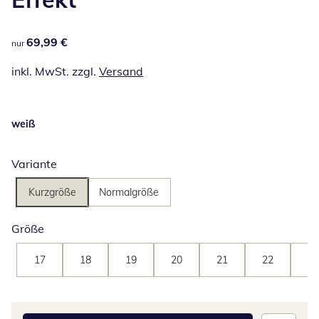
69,99 €
69,99 €
nur
inkl. MwSt. zzgl.
Versand
weiß
Variante
Kurzgröße
Normalgröße
Größe
17
18
19
20
21
22
23