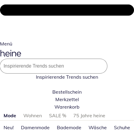
Menü
Inspirierende Trends suchen
Bestellschein
Merkzettel
Warenkorb
Produktkategorien überspringen
Mode
Wohnen
SALE %
75 Jahre heine
Neu!
Damenmode
Bademode
Wäsche
Schuhe