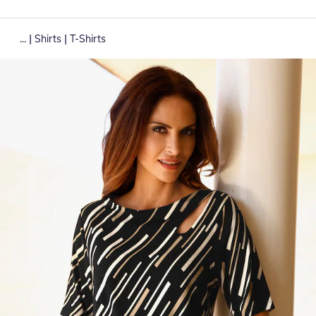
|
|
...
Shirts
T-Shirts