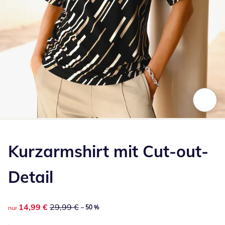
Zum Vergrößern auf das Bild klicken
Kurzarmshirt mit Cut-out-
Detail
reduzierter Preis 14,99 €, vorheriger Preis: 29,99 €
14,99 €
29,99 €
– 50 %
nur