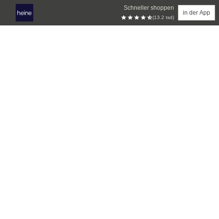
Schneller shoppen
in der App
(13.2 tsd)
Zum Hauptinhalt springen