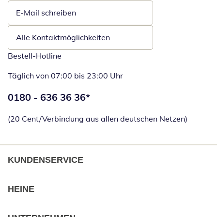
E-Mail schreiben
Öffnet E-Mail-Client
Alle Kontaktmöglichkeiten
Bestell-Hotline
Täglich von 07:00 bis 23:00 Uhr
Telefonnummer:
0180 - 636 36 36
*
Öffnet Telefon
(20 Cent/Verbindung aus allen deutschen Netzen)
KUNDENSERVICE
HEINE