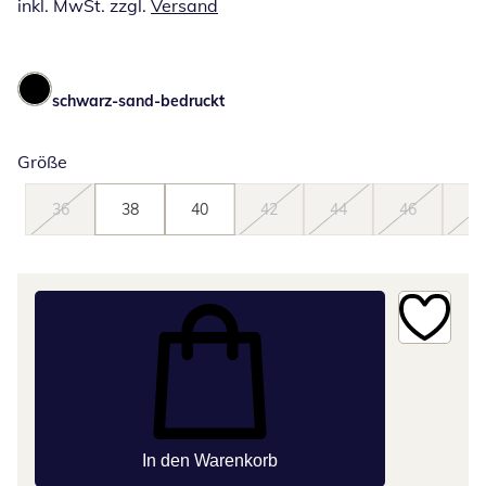
inkl. MwSt. zzgl.
Versand
schwarz-sand-bedruckt
Größe
36
38
40
42
44
46
48
In den Warenkorb