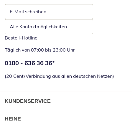
E-Mail schreiben
Öffnet E-Mail-Client
Alle Kontaktmöglichkeiten
Bestell-Hotline
Täglich von 07:00 bis 23:00 Uhr
Telefonnummer:
0180 - 636 36 36
*
Öffnet Telefon
(20 Cent/Verbindung aus allen deutschen Netzen)
KUNDENSERVICE
HEINE