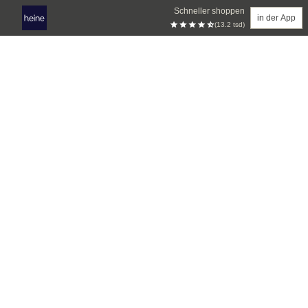
Schneller shoppen
in der App
(13.2 tsd)
Zum Hauptinhalt springen