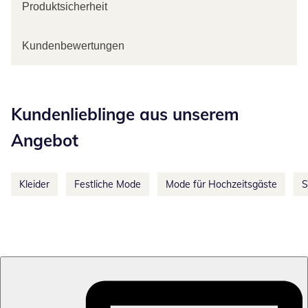
Produktsicherheit
Kundenbewertungen
Kategorie-Empfehlungen überspringen
Kundenlieblinge aus unserem
Angebot
Kleider
Festliche Mode
Mode für Hochzeitsgäste
S