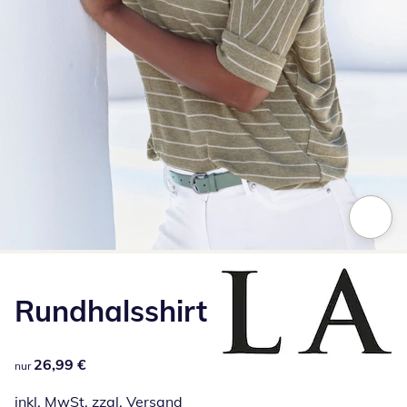
Zum Vergrößern auf das Bild klicken
Rundhalsshirt
26,99 €
26,99 €
nur
inkl. MwSt. zzgl.
Versand