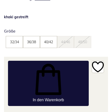
khaki gestreift
Größe
32/34
36/38
40/42
44/46
48/50
In den Warenkorb