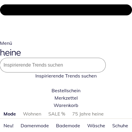
Menü
Inspirierende Trends suchen
Bestellschein
Merkzettel
Warenkorb
Produktkategorien überspringen
Mode
Wohnen
SALE %
75 Jahre heine
Neu!
Damenmode
Bademode
Wäsche
Schuhe