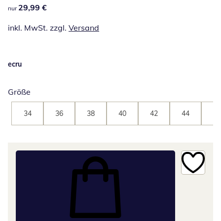
29,99 €
29,99 €
nur
inkl. MwSt. zzgl.
Versand
ecru
Größe
34
36
38
40
42
44
46