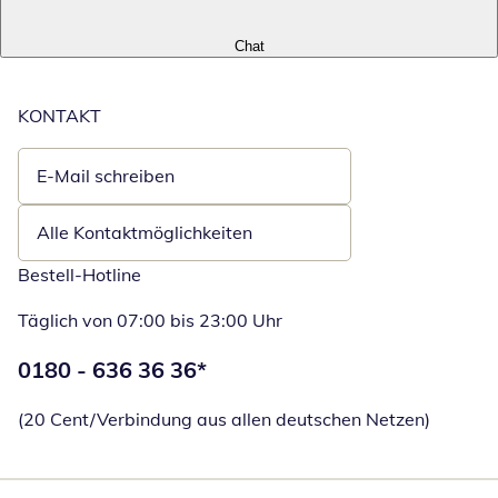
Chat
KONTAKT
E-Mail schreiben
Öffnet E-Mail-Client
Alle Kontaktmöglichkeiten
Bestell-Hotline
Täglich von 07:00 bis 23:00 Uhr
Telefonnummer:
0180 - 636 36 36
*
Öffnet Telefon
(20 Cent/Verbindung aus allen deutschen Netzen)