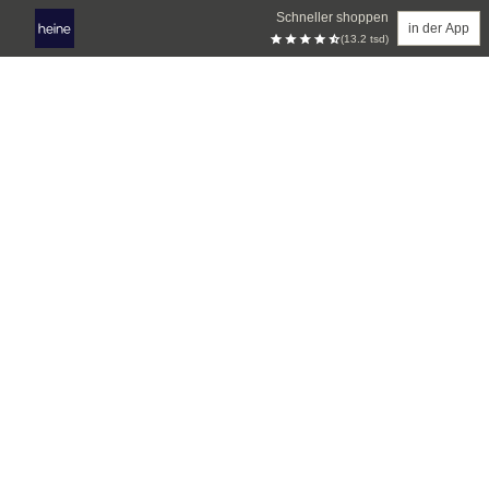
Schneller shoppen
in der App
(13.2 tsd)
Zum Hauptinhalt springen