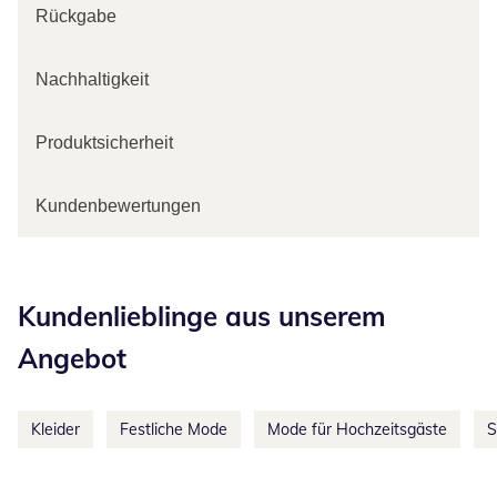
Rückgabe
Nachhaltigkeit
Produktsicherheit
Kundenbewertungen
Kategorie-Empfehlungen überspringen
Kundenlieblinge aus unserem
Angebot
Kleider
Festliche Mode
Mode für Hochzeitsgäste
S