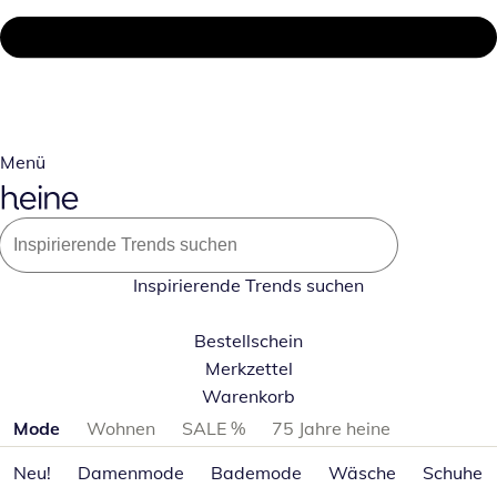
Menü
Inspirierende Trends suchen
Bestellschein
Merkzettel
Warenkorb
Produktkategorien überspringen
Mode
Wohnen
SALE %
75 Jahre heine
Neu!
Damenmode
Bademode
Wäsche
Schuhe