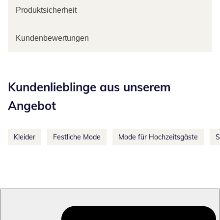
Produktsicherheit
Kundenbewertungen
Kategorie-Empfehlungen überspringen
Kundenlieblinge aus unserem
Angebot
Kleider
Festliche Mode
Mode für Hochzeitsgäste
S