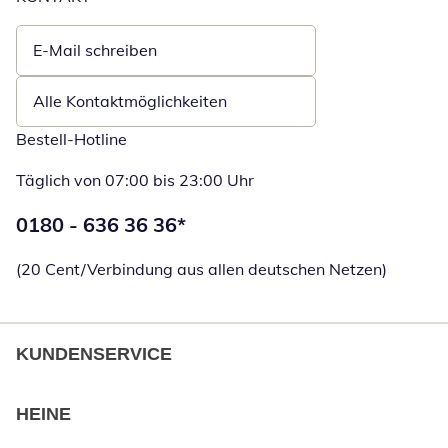
E-Mail schreiben
Öffnet E-Mail-Client
Alle Kontaktmöglichkeiten
Bestell-Hotline
Täglich von 07:00 bis 23:00 Uhr
Telefonnummer:
0180 - 636 36 36
*
Öffnet Telefon
(20 Cent/Verbindung aus allen deutschen Netzen)
KUNDENSERVICE
HEINE