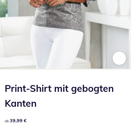
Zum Vergrößern auf das Bild klicken
Print-Shirt mit gebogten
Kanten
39,99 €
39,99 €
ab