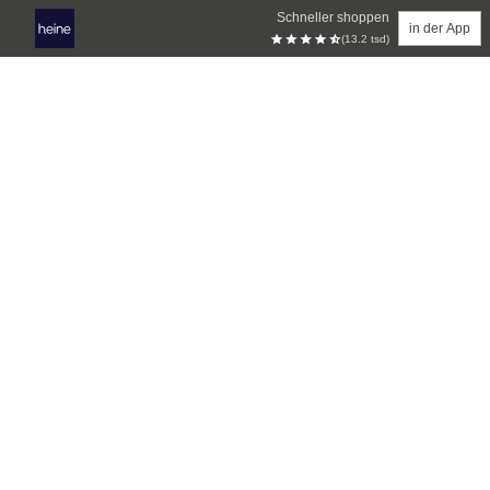
Schneller shoppen
in der App
(13.2 tsd)
Zum Hauptinhalt springen