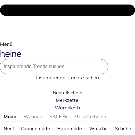
Menü
Inspirierende Trends suchen
Bestellschein
Merkzettel
Warenkorb
Produktkategorien überspringen
Mode
Wohnen
SALE %
75 Jahre heine
Neu!
Damenmode
Bademode
Wäsche
Schuhe