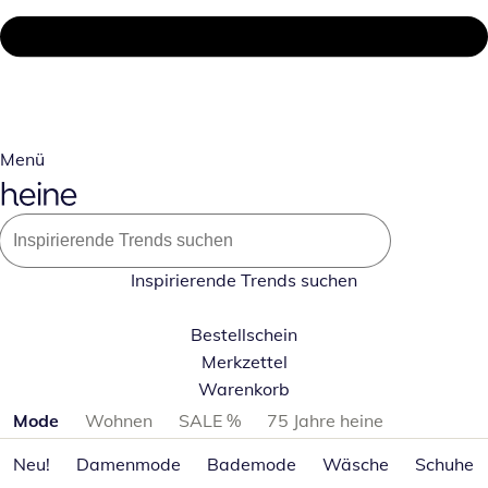
Menü
Inspirierende Trends suchen
Bestellschein
Merkzettel
Warenkorb
Produktkategorien überspringen
Mode
Wohnen
SALE %
75 Jahre heine
Neu!
Damenmode
Bademode
Wäsche
Schuhe