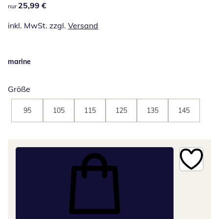
25,99 €
25,99 €
nur
inkl. MwSt. zzgl.
Versand
marine
Größe
95
105
115
125
135
145