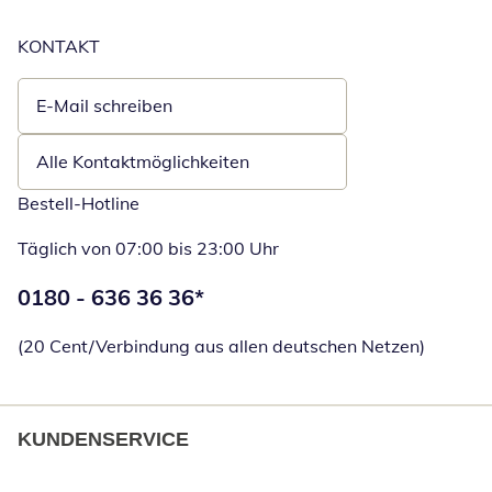
KONTAKT
E-Mail schreiben
Öffnet E-Mail-Client
Alle Kontaktmöglichkeiten
Bestell-Hotline
Täglich von 07:00 bis 23:00 Uhr
Telefonnummer:
0180 - 636 36 36
*
Öffnet Telefon
(20 Cent/Verbindung aus allen deutschen Netzen)
KUNDENSERVICE