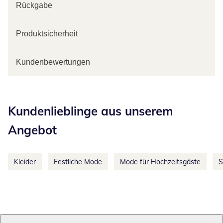
Rückgabe
Produktsicherheit
Kundenbewertungen
Kategorie-Empfehlungen überspringen
Kundenlieblinge aus unserem
Angebot
Kleider
Festliche Mode
Mode für Hochzeitsgäste
S