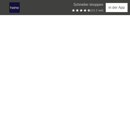
Schneller shoppen
in der App
(13.2 tsd)
Zum Hauptinhalt springen