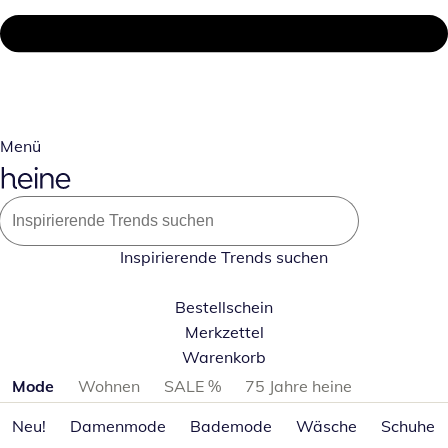
Menü
Inspirierende Trends suchen
Bestellschein
Merkzettel
Warenkorb
Produktkategorien überspringen
Mode
Wohnen
SALE %
75 Jahre heine
Neu!
Damenmode
Bademode
Wäsche
Schuhe