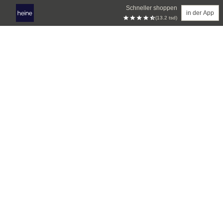
Schneller shoppen
in der App
(13.2 tsd)
Zum Hauptinhalt springen