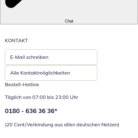
Chat
KONTAKT
E-Mail schreiben
Öffnet E-Mail-Client
Alle Kontaktmöglichkeiten
Bestell-Hotline
Täglich von 07:00 bis 23:00 Uhr
Telefonnummer:
0180 - 636 36 36
*
Öffnet Telefon
(20 Cent/Verbindung aus allen deutschen Netzen)