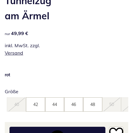
Tunnelzug
am Ärmel
49,99 €
49,99 €
nur
inkl. MwSt. zzgl.
Versand
rot
Größe
40
42
44
46
48
50
52