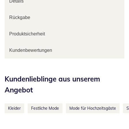
Details
Rückgabe
Produktsicherheit
Kundenbewertungen
Kategorie-Empfehlungen überspringen
Kundenlieblinge aus unserem
Angebot
Kleider
Festliche Mode
Mode für Hochzeitsgäste
S