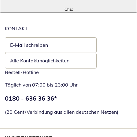
Chat
KONTAKT
E-Mail schreiben
Öffnet E-Mail-Client
Alle Kontaktmöglichkeiten
Bestell-Hotline
Täglich von 07:00 bis 23:00 Uhr
Telefonnummer:
0180 - 636 36 36
*
Öffnet Telefon
(20 Cent/Verbindung aus allen deutschen Netzen)