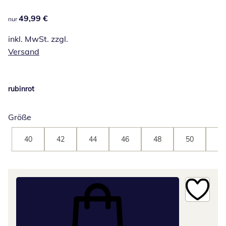
49,99 €
49,99 €
nur
inkl. MwSt. zzgl.
Versand
rubinrot
Größe
40
42
44
46
48
50
52