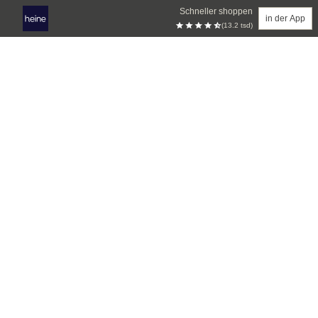
Schneller shoppen
in der App
(13.2 tsd)
Zum Hauptinhalt springen