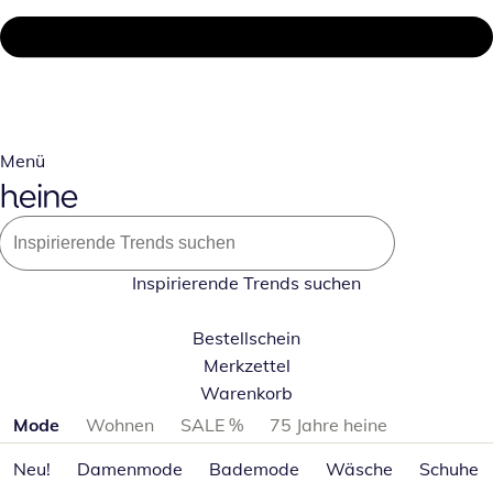
Menü
Inspirierende Trends suchen
Bestellschein
Merkzettel
Warenkorb
Produktkategorien überspringen
Mode
Wohnen
SALE %
75 Jahre heine
Neu!
Damenmode
Bademode
Wäsche
Schuhe