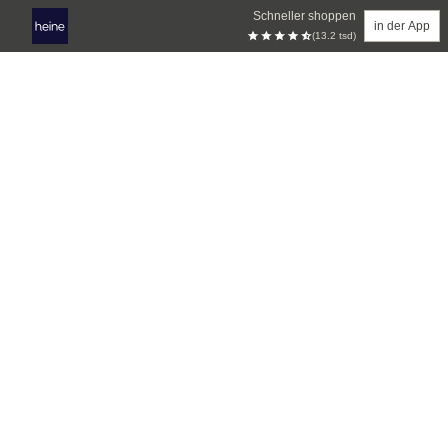
Schneller shoppen
in der App
(13.2 tsd)
Zum Hauptinhalt springen