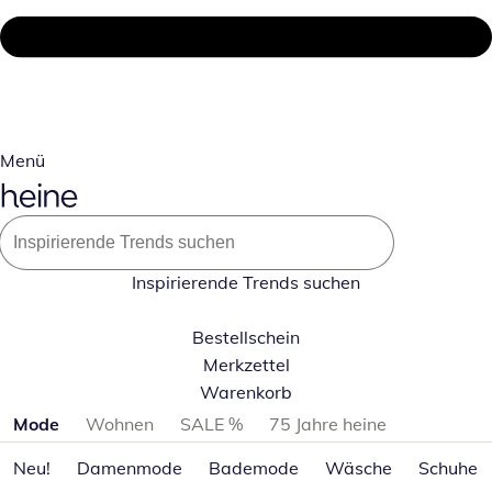
Menü
Inspirierende Trends suchen
Bestellschein
Merkzettel
Warenkorb
Produktkategorien überspringen
Mode
Wohnen
SALE %
75 Jahre heine
Neu!
Damenmode
Bademode
Wäsche
Schuhe