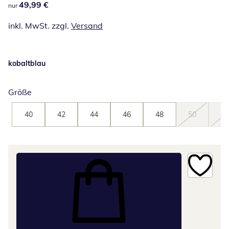
49,99 €
49,99 €
nur
inkl. MwSt. zzgl.
Versand
kobaltblau
Größe
40
42
44
46
48
50
52