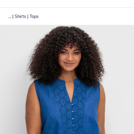
|
|
...
Shirts
Tops