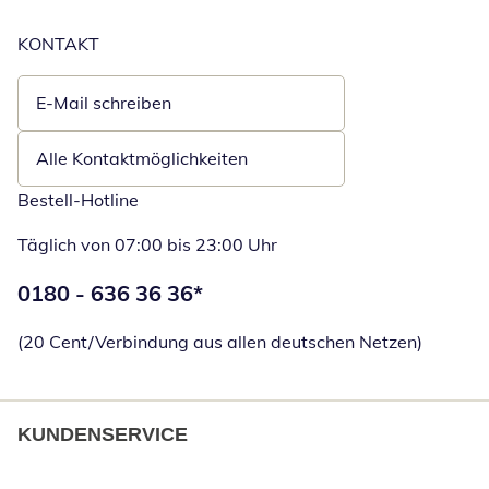
KONTAKT
E-Mail schreiben
Öffnet E-Mail-Client
Alle Kontaktmöglichkeiten
Bestell-Hotline
Täglich von 07:00 bis 23:00 Uhr
Telefonnummer:
0180 - 636 36 36
*
Öffnet Telefon
(20 Cent/Verbindung aus allen deutschen Netzen)
KUNDENSERVICE