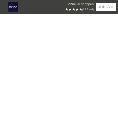
Schneller shoppen
in der App
(13.2 tsd)
Zum Hauptinhalt springen