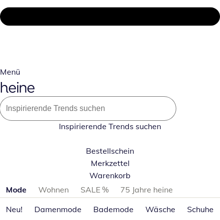
Menü
Inspirierende Trends suchen
Bestellschein
Merkzettel
Warenkorb
Produktkategorien überspringen
Mode
Wohnen
SALE %
75 Jahre heine
Neu!
Damenmode
Bademode
Wäsche
Schuhe