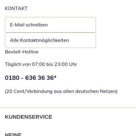
KONTAKT
E-Mail schreiben
Öffnet E-Mail-Client
Alle Kontaktmöglichkeiten
Bestell-Hotline
Täglich von 07:00 bis 23:00 Uhr
Telefonnummer:
0180 - 636 36 36
*
Öffnet Telefon
(20 Cent/Verbindung aus allen deutschen Netzen)
KUNDENSERVICE
HEINE