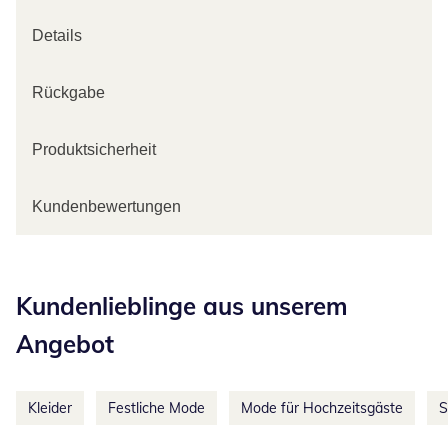
Details
Rückgabe
Produktsicherheit
Kundenbewertungen
Kategorie-Empfehlungen überspringen
Kundenlieblinge aus unserem
Angebot
Kleider
Festliche Mode
Mode für Hochzeitsgäste
S