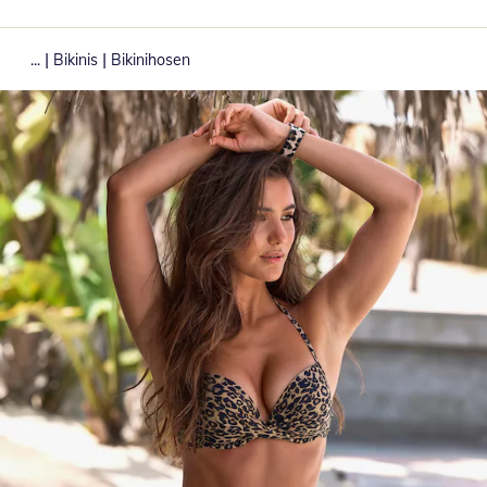
|
|
...
Bikinis
Bikinihosen