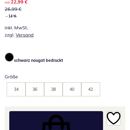
reduzierter Preis 22,99 €, vorheriger Preis: 26,99 €
22,99 €
nur
26,99 €
– 14 %
inkl. MwSt.
zzgl.
Versand
schwarz nougat bedruckt
Größe
34
36
38
40
42