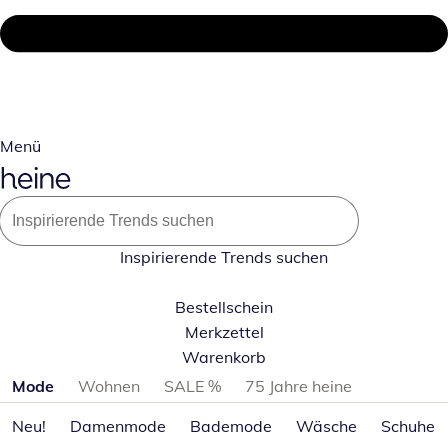
Menü
Inspirierende Trends suchen
Bestellschein
Merkzettel
Warenkorb
Produktkategorien überspringen
Mode
Wohnen
SALE %
75 Jahre heine
Neu!
Damenmode
Bademode
Wäsche
Schuhe