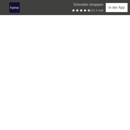
Schneller shoppen
in der App
(13.2 tsd)
Zum Hauptinhalt springen