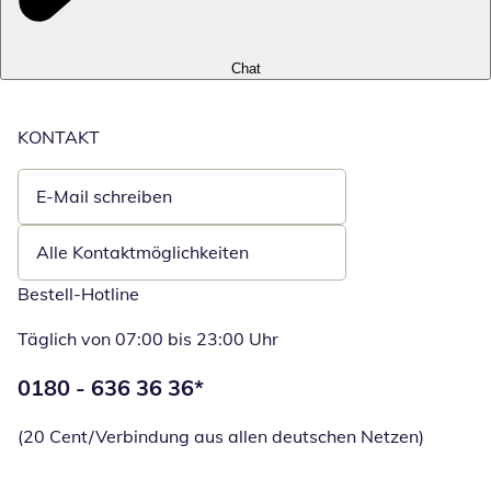
Chat
KONTAKT
E-Mail schreiben
Öffnet E-Mail-Client
Alle Kontaktmöglichkeiten
Bestell-Hotline
Täglich von 07:00 bis 23:00 Uhr
Telefonnummer:
0180 - 636 36 36
*
Öffnet Telefon
(20 Cent/Verbindung aus allen deutschen Netzen)