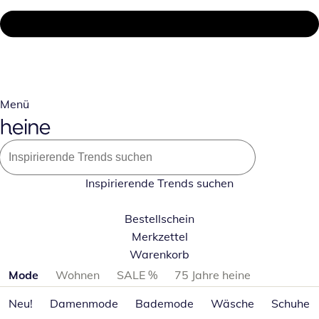
Menü
Inspirierende Trends suchen
Bestellschein
Merkzettel
Warenkorb
Produktkategorien überspringen
Mode
Wohnen
SALE %
75 Jahre heine
Neu!
Damenmode
Bademode
Wäsche
Schuhe