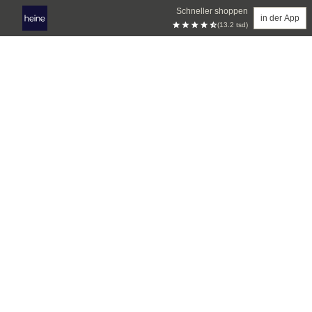
Schneller shoppen
in der App
(13.2 tsd)
Zum Hauptinhalt springen