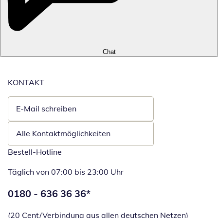
Chat
KONTAKT
E-Mail schreiben
Öffnet E-Mail-Client
Alle Kontaktmöglichkeiten
Bestell-Hotline
Täglich von 07:00 bis 23:00 Uhr
Telefonnummer:
0180 - 636 36 36
*
Öffnet Telefon
(20 Cent/Verbindung aus allen deutschen Netzen)