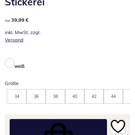
Stickerei
39,99 €
39,99 €
nur
inkl. MwSt. zzgl.
Versand
weiß
Größe
34
36
38
40
42
44
46