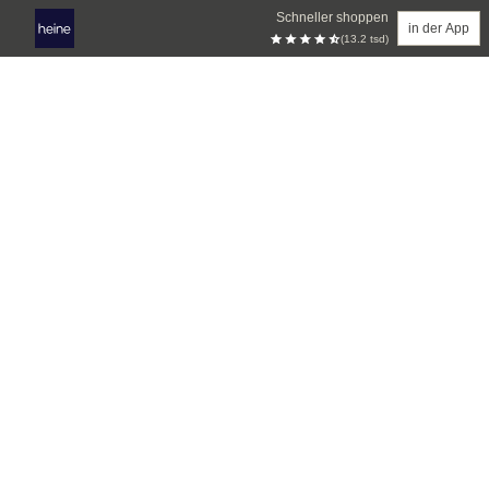
Schneller shoppen
in der App
(13.2 tsd)
Zum Hauptinhalt springen