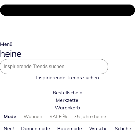
Menü
Inspirierende Trends suchen
Bestellschein
Merkzettel
Warenkorb
Produktkategorien überspringen
Mode
Wohnen
SALE %
75 Jahre heine
Neu!
Damenmode
Bademode
Wäsche
Schuhe