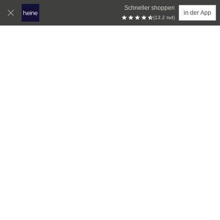
Schneller shoppen
in der App
(13.2 tsd)
Zum Hauptinhalt springen