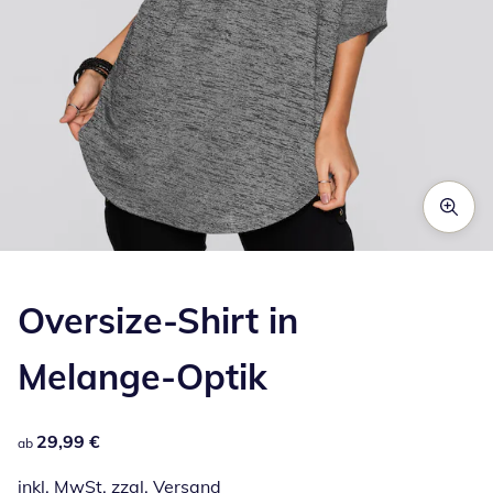
Zum Vergrößern auf das Bild klicken
Oversize-Shirt in
Melange-Optik
29,99 €
29,99 €
ab
inkl. MwSt. zzgl.
Versand