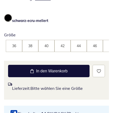
schwarz-ecru-meliert
Größe
36
38
40
42
44
46
48
In den Warenkorb
Lieferzeit:
Bitte wählen Sie eine Größe