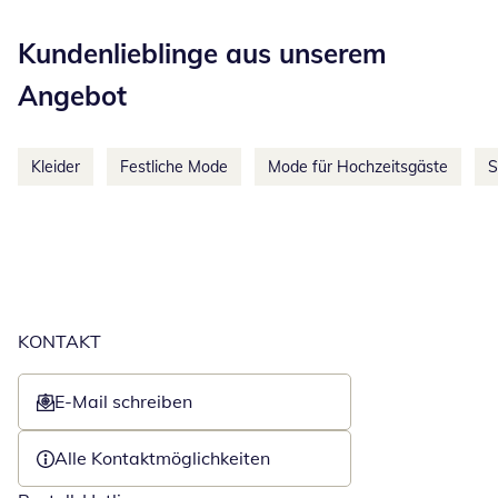
Kategorie-Empfehlungen überspringen
Kundenlieblinge aus unserem
Angebot
Kleider
Festliche Mode
Mode für Hochzeitsgäste
S
KONTAKT
E-Mail schreiben
Öffnet E-Mail-Client
Alle Kontaktmöglichkeiten