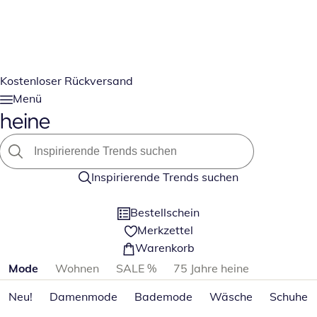
Kostenloser Rückversand
Menü
Inspirierende Trends suchen
Bestellschein
Merkzettel
Warenkorb
Produktkategorien überspringen
Mode
Wohnen
SALE %
75 Jahre heine
Neu!
Damenmode
Bademode
Wäsche
Schuhe