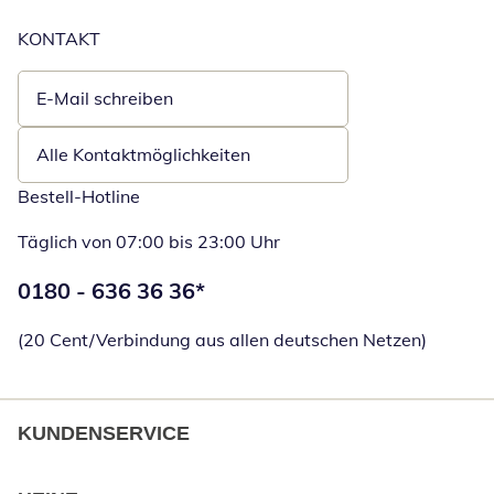
KONTAKT
E-Mail schreiben
Öffnet E-Mail-Client
Alle Kontaktmöglichkeiten
Bestell-Hotline
Täglich von 07:00 bis 23:00 Uhr
Telefonnummer:
0180 - 636 36 36
*
Öffnet Telefon
(20 Cent/Verbindung aus allen deutschen Netzen)
KUNDENSERVICE