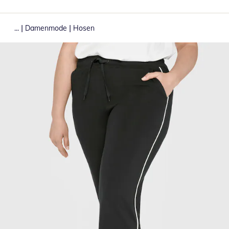
|
|
...
Damenmode
Hosen