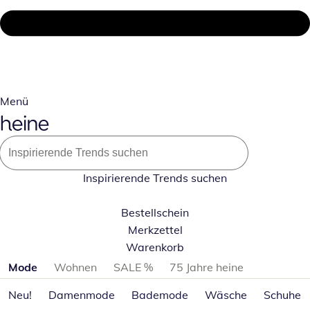
Menü
Inspirierende Trends suchen
Bestellschein
Merkzettel
Warenkorb
Produktkategorien überspringen
Mode
Wohnen
SALE %
75 Jahre heine
Neu!
Damenmode
Bademode
Wäsche
Schuhe