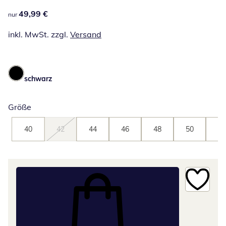
49,99 €
49,99 €
nur
inkl. MwSt. zzgl.
Versand
schwarz
Größe
40
42
44
46
48
50
52