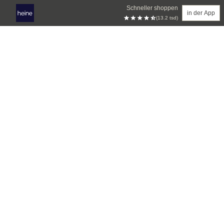
Schneller shoppen
in der App
(13.2 tsd)
Zum Hauptinhalt springen