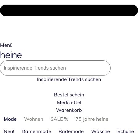
Menü
Inspirierende Trends suchen
Bestellschein
Merkzettel
Warenkorb
Produktkategorien überspringen
Mode
Wohnen
SALE %
75 Jahre heine
Neu!
Damenmode
Bademode
Wäsche
Schuhe