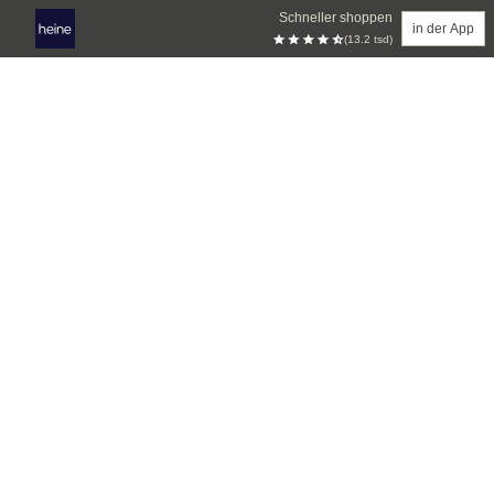
Schneller shoppen
in der App
(13.2 tsd)
Zum Hauptinhalt springen