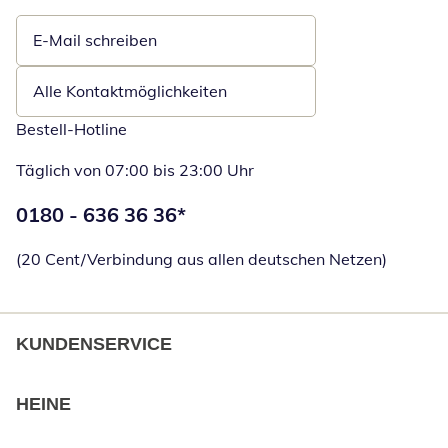
E-Mail schreiben
Öffnet E-Mail-Client
Alle Kontaktmöglichkeiten
Bestell-Hotline
Täglich von 07:00 bis 23:00 Uhr
Telefonnummer:
0180 - 636 36 36
*
Öffnet Telefon
(20 Cent/Verbindung aus allen deutschen Netzen)
KUNDENSERVICE
HEINE