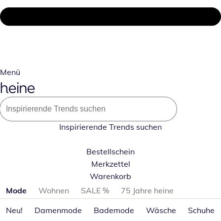
Menü
Inspirierende Trends suchen
Bestellschein
Merkzettel
Warenkorb
Produktkategorien überspringen
Mode
Wohnen
SALE %
75 Jahre heine
Neu!
Damenmode
Bademode
Wäsche
Schuhe