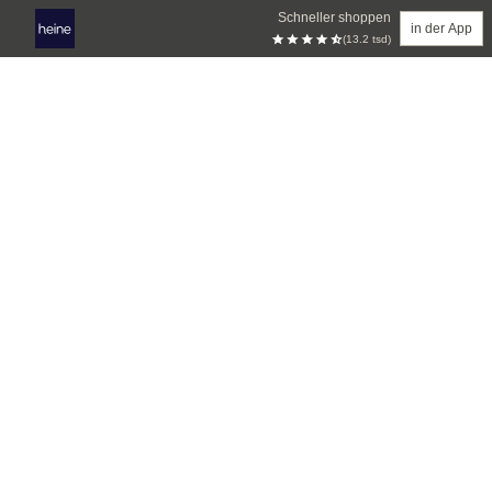
Schneller shoppen
in der App
(13.2 tsd)
Zum Hauptinhalt springen