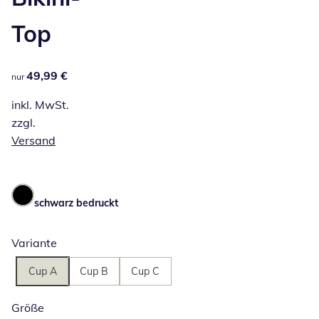
Top
49,99 €
49,99 €
nur
inkl. MwSt.
zzgl.
Versand
schwarz bedruckt
Variante
Cup A
Cup B
Cup C
Größe