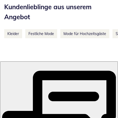
Kundenlieblinge aus unserem
Angebot
Kleider
Festliche Mode
Mode für Hochzeitsgäste
S