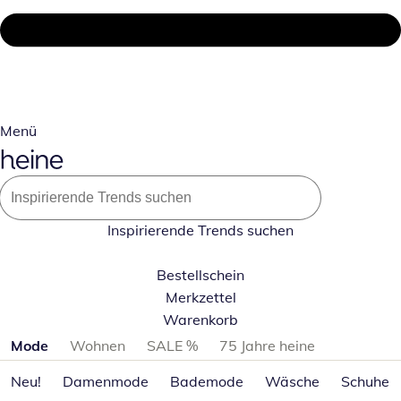
Menü
Inspirierende Trends suchen
Bestellschein
Merkzettel
Warenkorb
Produktkategorien überspringen
Mode
Wohnen
SALE %
75 Jahre heine
Neu!
Damenmode
Bademode
Wäsche
Schuhe