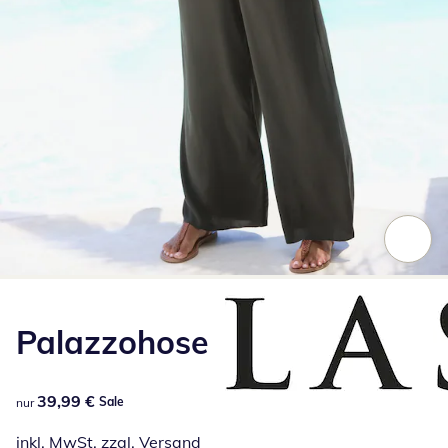
Zum Vergrößern auf das Bild klicken
Palazzohose
39,99 €
39,99 €
Sale
nur
inkl. MwSt. zzgl.
Versand