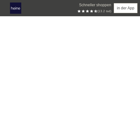
Schneller shoppen
in der App
(13.2 tsd)
Zum Hauptinhalt springen