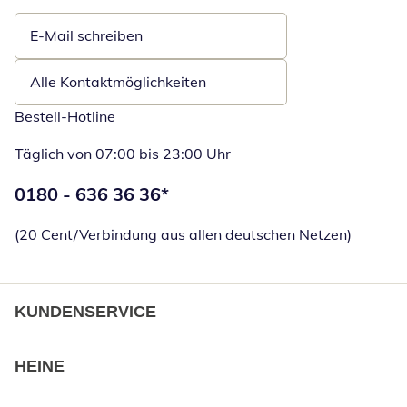
E-Mail schreiben
Öffnet E-Mail-Client
Alle Kontaktmöglichkeiten
Bestell-Hotline
Täglich von 07:00 bis 23:00 Uhr
Telefonnummer:
0180 - 636 36 36
*
Öffnet Telefon
(20 Cent/Verbindung aus allen deutschen Netzen)
KUNDENSERVICE
HEINE