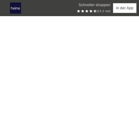
Schneller shoppen
in der App
(13.2 tsd)
Zum Hauptinhalt springen