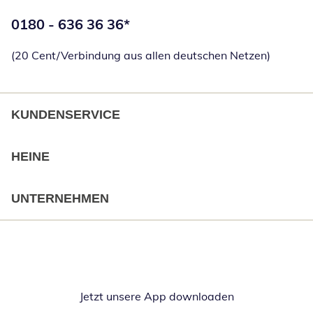
Telefonnummer:
0180 - 636 36 36
*
Öffnet Telefon
(20 Cent/Verbindung aus allen deutschen Netzen)
KUNDENSERVICE
HEINE
UNTERNEHMEN
Jetzt unsere App downloaden
Öffnet in neue