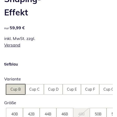
Effekt
59,99 €
59,99 €
nur
inkl. MwSt. zzgl.
Versand
tiefblau
Variante
Cup B
Cup C
Cup D
Cup E
Cup F
Cup G
Größe
40B
42B
44B
46B
48B
50B
52