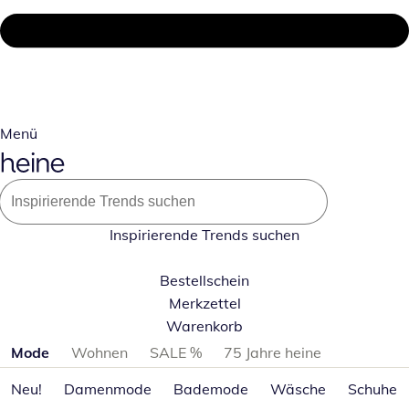
Menü
Inspirierende Trends suchen
Bestellschein
Merkzettel
Warenkorb
Produktkategorien überspringen
Mode
Wohnen
SALE %
75 Jahre heine
Neu!
Damenmode
Bademode
Wäsche
Schuhe