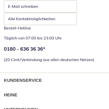
E-Mail schreiben
Öffnet E-Mail-Client
Alle Kontaktmöglichkeiten
Bestell-Hotline
Täglich von 07:00 bis 23:00 Uhr
Telefonnummer:
0180 - 636 36 36
*
Öffnet Telefon
(20 Cent/Verbindung aus allen deutschen Netzen)
KUNDENSERVICE
HEINE