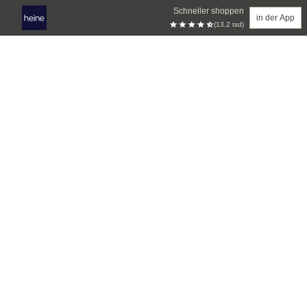
Schneller shoppen
in der App
(13.2 tsd)
Zum Hauptinhalt springen