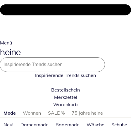
Menü
Inspirierende Trends suchen
Bestellschein
Merkzettel
Warenkorb
Produktkategorien überspringen
Mode
Wohnen
SALE %
75 Jahre heine
Neu!
Damenmode
Bademode
Wäsche
Schuhe