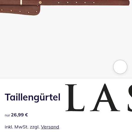
Zum Vergrößern auf das Bild klicken
Taillengürtel
26,99 €
26,99 €
nur
inkl. MwSt. zzgl.
Versand