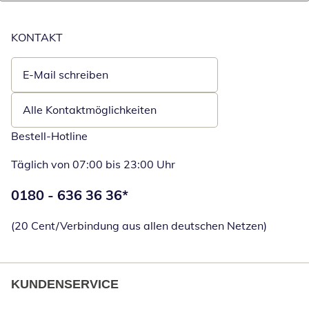
KONTAKT
E-Mail schreiben
Öffnet E-Mail-Client
Alle Kontaktmöglichkeiten
Bestell-Hotline
Täglich von 07:00 bis 23:00 Uhr
Telefonnummer:
0180 - 636 36 36
*
Öffnet Telefon
(20 Cent/Verbindung aus allen deutschen Netzen)
KUNDENSERVICE