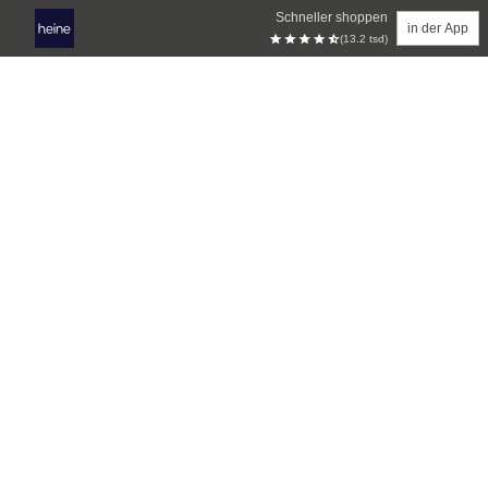
Schneller shoppen
in der App
(13.2 tsd)
Zum Hauptinhalt springen