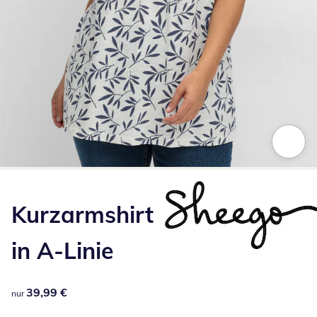
Zum Vergrößern auf das Bild klicken
Kurzarmshirt
in A-Linie
39,99 €
39,99 €
nur