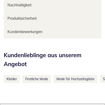
Nachhaltigkeit
Produktsicherheit
Kundenbewertungen
Kategorie-Empfehlungen überspringen
Kundenlieblinge aus unserem
Angebot
Kleider
Festliche Mode
Mode für Hochzeitsgäste
S