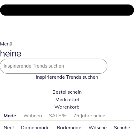
Menü
Inspirierende Trends suchen
Bestellschein
Merkzettel
Warenkorb
Produktkategorien überspringen
Mode
Wohnen
SALE %
75 Jahre heine
Neu!
Damenmode
Bademode
Wäsche
Schuhe