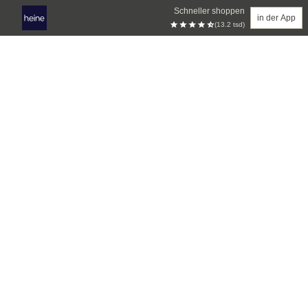
Schneller shoppen
in der App
(13.2 tsd)
Zum Hauptinhalt springen