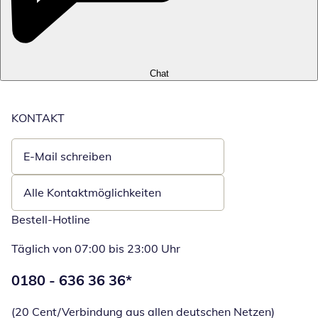
Chat
KONTAKT
E-Mail schreiben
Öffnet E-Mail-Client
Alle Kontaktmöglichkeiten
Bestell-Hotline
Täglich von 07:00 bis 23:00 Uhr
Telefonnummer:
0180 - 636 36 36
*
Öffnet Telefon
(20 Cent/Verbindung aus allen deutschen Netzen)