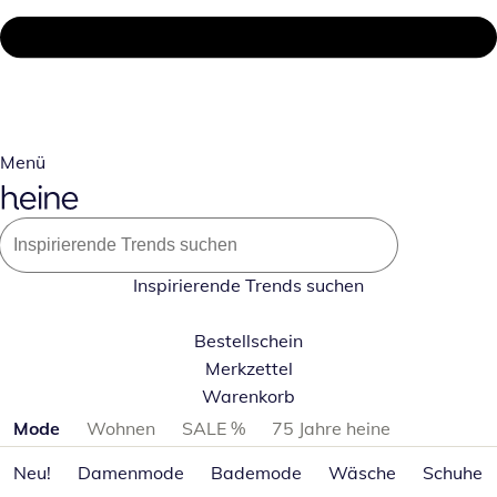
Menü
Inspirierende Trends suchen
Bestellschein
Merkzettel
Warenkorb
Produktkategorien überspringen
Mode
Wohnen
SALE %
75 Jahre heine
Neu!
Damenmode
Bademode
Wäsche
Schuhe