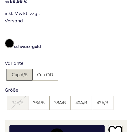
69,99 €
69,99 €
ab
inkl. MwSt. zzgl.
Versand
schwarz-gold
Variante
Cup A/B
Cup C/D
Größe
34A/B
36A/B
38A/B
40A/B
42A/B