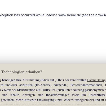
exception has occurred while loading
www.heine.de
(see the
browse
 Technologien erlauben?
r
benötigen Ihre Zustimmung (Klick auf „OK”) bei vereinzelten
Datennutzung
rn und/oder abzurufen (IP-Adresse, Nutzer-ID, Browser-Informationen,
 Zweck der Identifikation auf Drittseiten (auch unter Nutzung pseudonymisier
gen und Inhalte, Anzeigen- und Inhaltsmessungen sowie um Erkenntniss
gewinnen. Mehr Infos zur Einwilligung (inkl. Widerrufsmöglichkeit) und zu 
 Klick auf den Link "Einwilligung ablehnen" können Sie Ihre Einwilligung jed