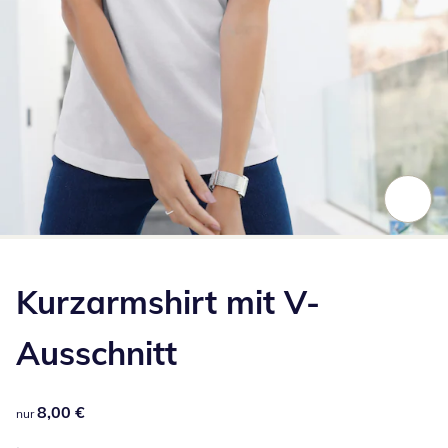
Zum Vergrößern auf das Bild klicken
Kurzarmshirt mit V-
Ausschnitt
8,00 €
8,00 €
nur