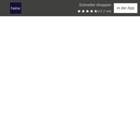
Schneller shoppen
in der App
(13.2 tsd)
Zum Hauptinhalt springen