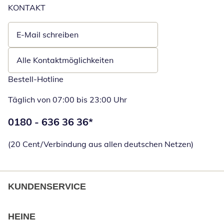
KONTAKT
E-Mail schreiben
Öffnet E-Mail-Client
Alle Kontaktmöglichkeiten
Bestell-Hotline
Täglich von 07:00 bis 23:00 Uhr
Telefonnummer:
0180 - 636 36 36
*
Öffnet Telefon
(20 Cent/Verbindung aus allen deutschen Netzen)
KUNDENSERVICE
HEINE