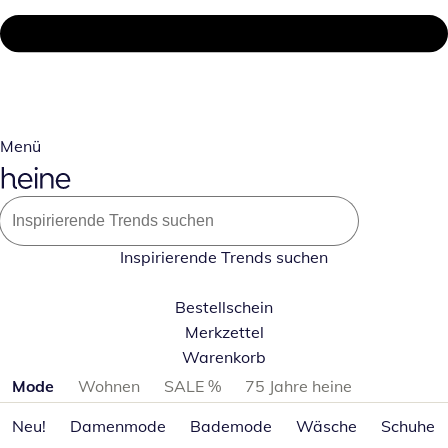
Menü
Inspirierende Trends suchen
Bestellschein
Merkzettel
Warenkorb
Produktkategorien überspringen
Mode
Wohnen
SALE %
75 Jahre heine
Neu!
Damenmode
Bademode
Wäsche
Schuhe