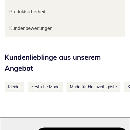
Produktsicherheit
Kundenbewertungen
Kategorie-Empfehlungen überspringen
Kundenlieblinge aus unserem
Angebot
Kleider
Festliche Mode
Mode für Hochzeitsgäste
S