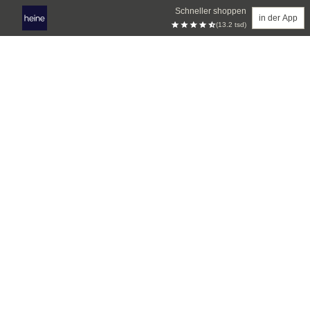
Schneller shoppen
in der App
(13.2 tsd)
Zum Hauptinhalt springen