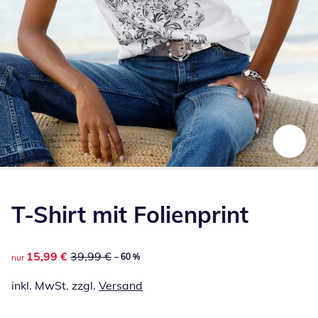
Zum Vergrößern auf das Bild klicken
T-Shirt mit Folienprint
reduzierter Preis 15,99 €, vorheriger Preis: 39,99 €
15,99 €
39,99 €
– 60 %
nur
inkl. MwSt. zzgl.
Versand