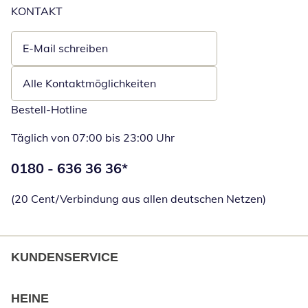
KONTAKT
E-Mail schreiben
Öffnet E-Mail-Client
Alle Kontaktmöglichkeiten
Bestell-Hotline
Täglich von 07:00 bis 23:00 Uhr
Telefonnummer:
0180 - 636 36 36
*
Öffnet Telefon
(20 Cent/Verbindung aus allen deutschen Netzen)
KUNDENSERVICE
HEINE