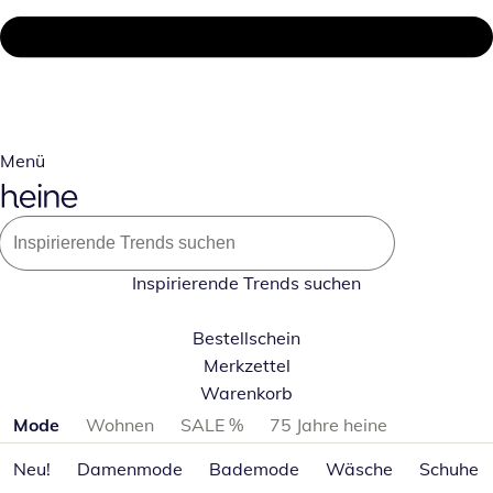
Menü
Inspirierende Trends suchen
Bestellschein
Merkzettel
Warenkorb
Produktkategorien überspringen
Mode
Wohnen
SALE %
75 Jahre heine
Neu!
Damenmode
Bademode
Wäsche
Schuhe