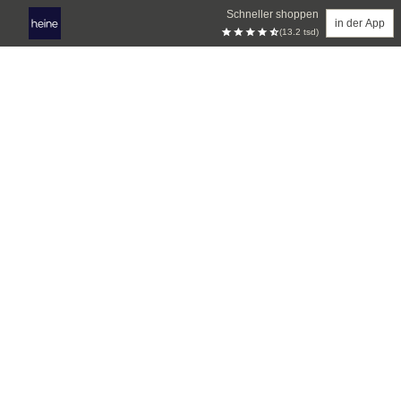
Schneller shoppen
in der App
(13.2 tsd)
Zum Hauptinhalt springen