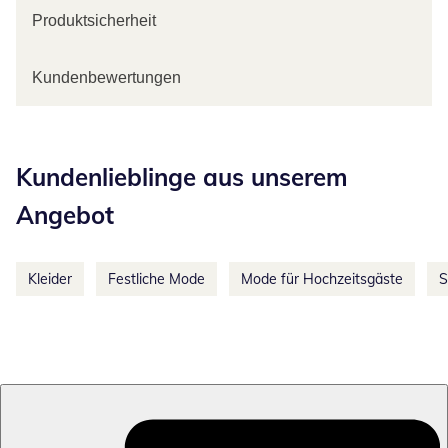
Produktsicherheit
Kundenbewertungen
Kategorie-Empfehlungen überspringen
Kundenlieblinge aus unserem
Angebot
Kleider
Festliche Mode
Mode für Hochzeitsgäste
S