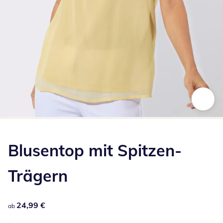
Zum Vergrößern auf das Bild klicken
Blusentop mit Spitzen-
Trägern
24,99 €
24,99 €
ab