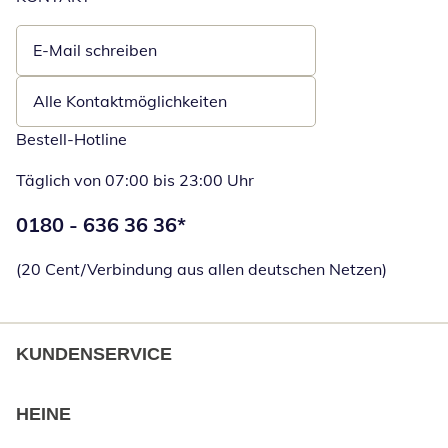
E-Mail schreiben
Öffnet E-Mail-Client
Alle Kontaktmöglichkeiten
Bestell-Hotline
Täglich von 07:00 bis 23:00 Uhr
Telefonnummer:
0180 - 636 36 36
*
Öffnet Telefon
(20 Cent/Verbindung aus allen deutschen Netzen)
KUNDENSERVICE
HEINE