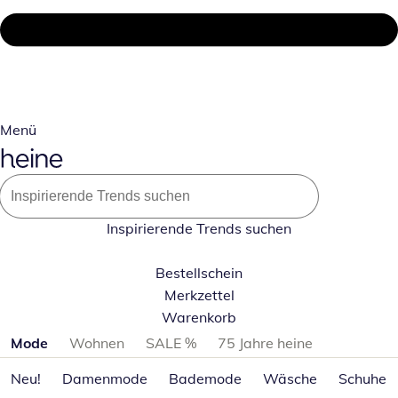
Menü
Inspirierende Trends suchen
Bestellschein
Merkzettel
Warenkorb
Produktkategorien überspringen
Mode
Wohnen
SALE %
75 Jahre heine
Neu!
Damenmode
Bademode
Wäsche
Schuhe