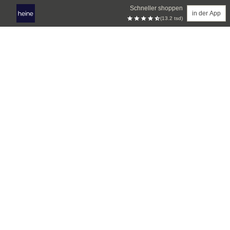
Schneller shoppen
in der App
(13.2 tsd)
Zum Hauptinhalt springen