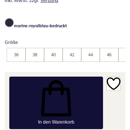
inkl. MwSt. zzgl.
Versand
marine-royalblau-bedruckt
Größe
36
38
40
42
44
46
48
In den Warenkorb