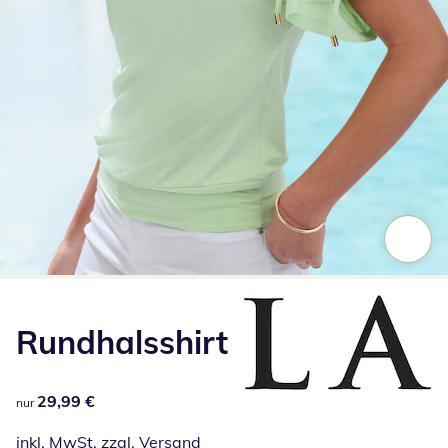
Zum Vergrößern auf das Bild klicken
Rundhalsshirt
29,99 €
29,99 €
nur
inkl. MwSt. zzgl.
Versand