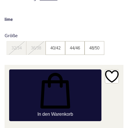
lime
Größe
32/34
36/38
40/42
44/46
48/50
In den Warenkorb