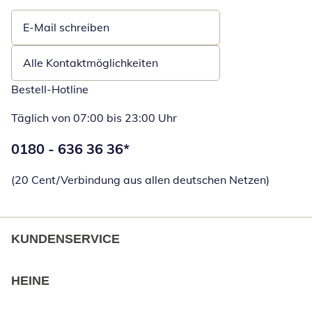
E-Mail schreiben
Öffnet E-Mail-Client
Alle Kontaktmöglichkeiten
Bestell-Hotline
Täglich von 07:00 bis 23:00 Uhr
Telefonnummer:
0180 - 636 36 36
*
Öffnet Telefon
(20 Cent/Verbindung aus allen deutschen Netzen)
KUNDENSERVICE
HEINE