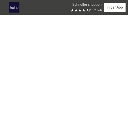
Schneller shoppen
in der App
(13.2 tsd)
Zum Hauptinhalt springen