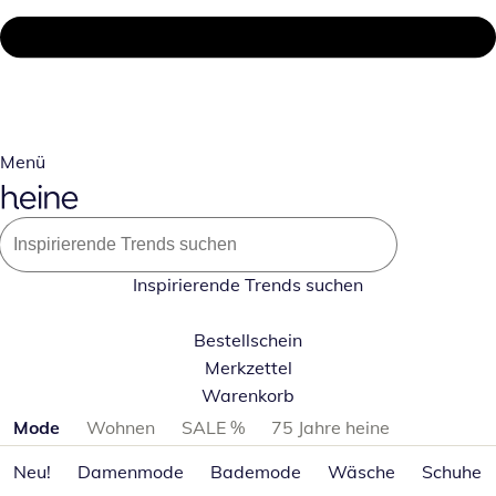
Menü
Inspirierende Trends suchen
Bestellschein
Merkzettel
Warenkorb
Produktkategorien überspringen
Mode
Wohnen
SALE %
75 Jahre heine
Neu!
Damenmode
Bademode
Wäsche
Schuhe