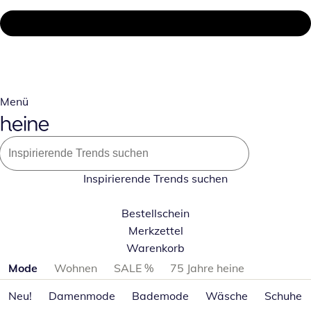
Menü
Inspirierende Trends suchen
Bestellschein
Merkzettel
Warenkorb
Produktkategorien überspringen
Mode
Wohnen
SALE %
75 Jahre heine
Neu!
Damenmode
Bademode
Wäsche
Schuhe