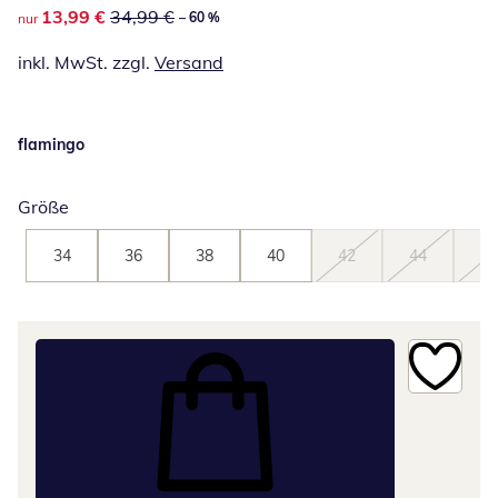
reduzierter Preis 13,99 €, vorheriger Preis: 34,99 €
13,99 €
34,99 €
– 60 %
nur
inkl. MwSt. zzgl.
Versand
flamingo
Größe
34
36
38
40
42
44
46