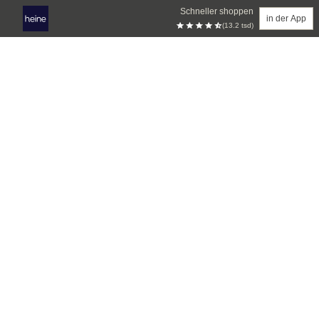
Schneller shoppen
in der App
(13.2 tsd)
Zum Hauptinhalt springen