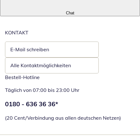
Chat
KONTAKT
E-Mail schreiben
Öffnet E-Mail-Client
Alle Kontaktmöglichkeiten
Bestell-Hotline
Täglich von 07:00 bis 23:00 Uhr
Telefonnummer:
0180 - 636 36 36
*
Öffnet Telefon
(20 Cent/Verbindung aus allen deutschen Netzen)