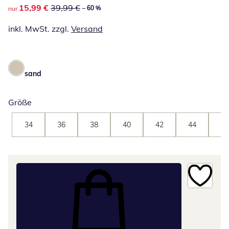
reduzierter Preis 15,99 €, vorheriger Preis: 39,99 €
15,99 €
39,99 €
– 60 %
nur
inkl. MwSt. zzgl.
Versand
sand
Größe
34
36
38
40
42
44
46