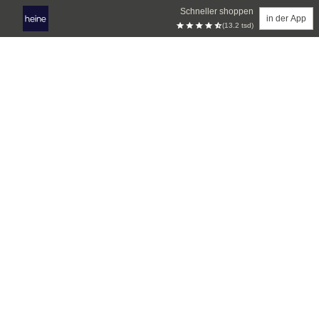
Schneller shoppen
in der App
(13.2 tsd)
Zum Hauptinhalt springen