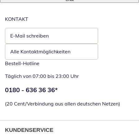
KONTAKT
E-Mail schreiben
Öffnet E-Mail-Client
Alle Kontaktmöglichkeiten
Bestell-Hotline
Täglich von 07:00 bis 23:00 Uhr
Telefonnummer:
0180 - 636 36 36
*
Öffnet Telefon
(20 Cent/Verbindung aus allen deutschen Netzen)
KUNDENSERVICE