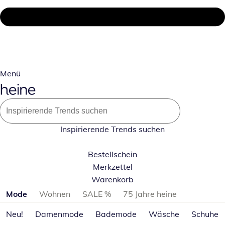
Menü
Inspirierende Trends suchen
Bestellschein
Merkzettel
Warenkorb
Produktkategorien überspringen
Mode
Wohnen
SALE %
75 Jahre heine
Neu!
Damenmode
Bademode
Wäsche
Schuhe