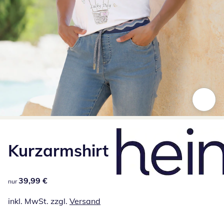
Zum Vergrößern auf das Bild klicken
Kurzarmshirt
39,99 €
39,99 €
nur
inkl. MwSt. zzgl.
Versand