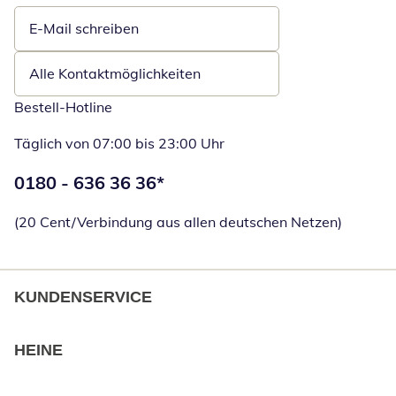
E-Mail schreiben
Öffnet E-Mail-Client
Alle Kontaktmöglichkeiten
Bestell-Hotline
Täglich von 07:00 bis 23:00 Uhr
Telefonnummer:
0180 - 636 36 36
*
Öffnet Telefon
(20 Cent/Verbindung aus allen deutschen Netzen)
KUNDENSERVICE
HEINE