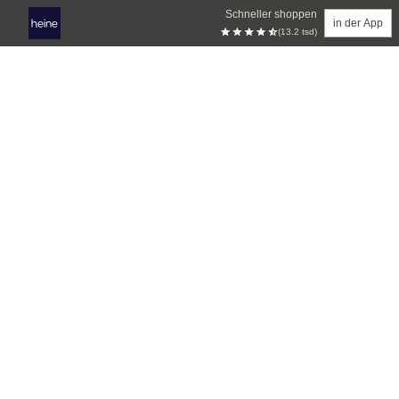
Schneller shoppen
in der App
(13.2 tsd)
Zum Hauptinhalt springen