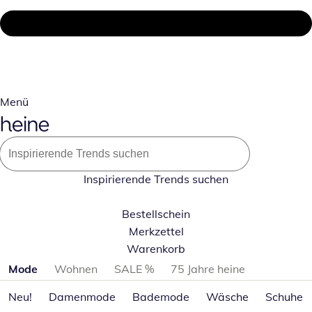
Menü
Inspirierende Trends suchen
Bestellschein
Merkzettel
Warenkorb
Produktkategorien überspringen
Mode
Wohnen
SALE %
75 Jahre heine
Neu!
Damenmode
Bademode
Wäsche
Schuhe