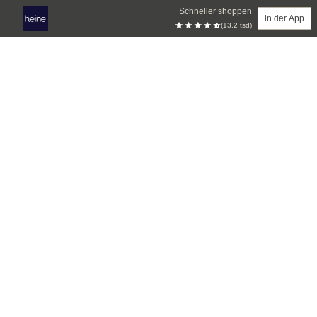
Schneller shoppen
in der App
(13.2 tsd)
Zum Hauptinhalt springen