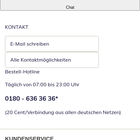
Chat
KONTAKT
E-Mail schreiben
Öffnet E-Mail-Client
Alle Kontaktmöglichkeiten
Bestell-Hotline
Täglich von 07:00 bis 23:00 Uhr
Telefonnummer:
0180 - 636 36 36
*
Öffnet Telefon
(20 Cent/Verbindung aus allen deutschen Netzen)
KUNDENSERVICE