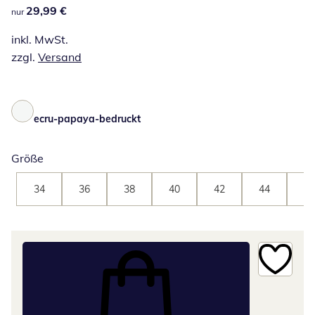
29,99 €
29,99 €
nur
inkl. MwSt.
zzgl.
Versand
ecru-papaya-bedruckt
Größe
34
36
38
40
42
44
46