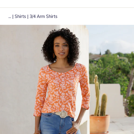
|
|
...
Shirts
3/4 Arm Shirts