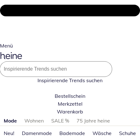
Menü
Inspirierende Trends suchen
Bestellschein
Merkzettel
Warenkorb
Produktkategorien überspringen
Mode
Wohnen
SALE %
75 Jahre heine
Neu!
Damenmode
Bademode
Wäsche
Schuhe