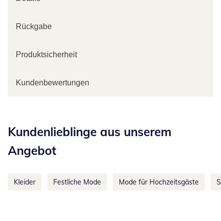
Rückgabe
Produktsicherheit
Kundenbewertungen
Kategorie-Empfehlungen überspringen
Kundenlieblinge aus unserem
Angebot
Kleider
Festliche Mode
Mode für Hochzeitsgäste
S