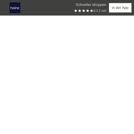
Schneller shoppen
in der App
(13.2 tsd)
Zum Hauptinhalt springen