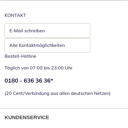
KONTAKT
E-Mail schreiben
Öffnet E-Mail-Client
Alle Kontaktmöglichkeiten
Bestell-Hotline
Täglich von 07:00 bis 23:00 Uhr
Telefonnummer:
0180 - 636 36 36
*
Öffnet Telefon
(20 Cent/Verbindung aus allen deutschen Netzen)
KUNDENSERVICE