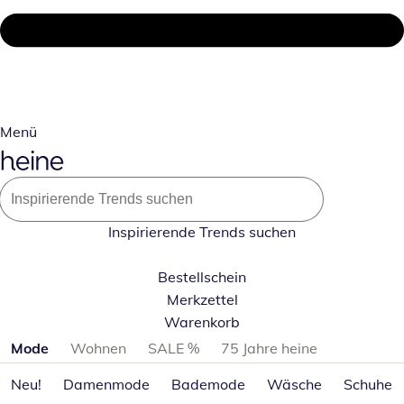
Menü
Inspirierende Trends suchen
Bestellschein
Merkzettel
Warenkorb
Produktkategorien überspringen
Mode
Wohnen
SALE %
75 Jahre heine
Neu!
Damenmode
Bademode
Wäsche
Schuhe