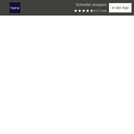
Schneller shoppen
in der App
(13.2 tsd)
Zum Hauptinhalt springen