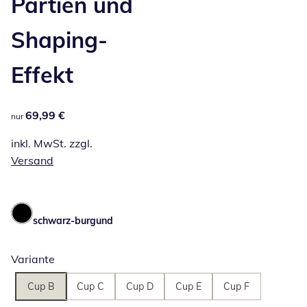
Partien und
Shaping-
Effekt
69,99 €
69,99 €
nur
inkl. MwSt. zzgl.
Versand
schwarz-burgund
Variante
Cup B
Cup C
Cup D
Cup E
Cup F