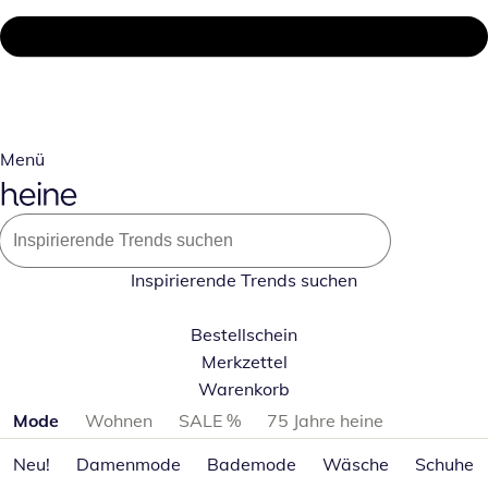
Menü
Inspirierende Trends suchen
Bestellschein
Merkzettel
Warenkorb
Produktkategorien überspringen
Mode
Wohnen
SALE %
75 Jahre heine
Neu!
Damenmode
Bademode
Wäsche
Schuhe