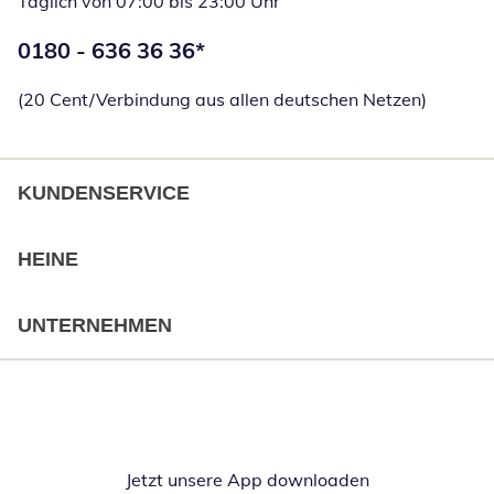
Täglich von 07:00 bis 23:00 Uhr
Telefonnummer:
0180 - 636 36 36
*
Öffnet Telefon
(20 Cent/Verbindung aus allen deutschen Netzen)
KUNDENSERVICE
HEINE
UNTERNEHMEN
Jetzt unsere App downloaden
Öffnet in neue