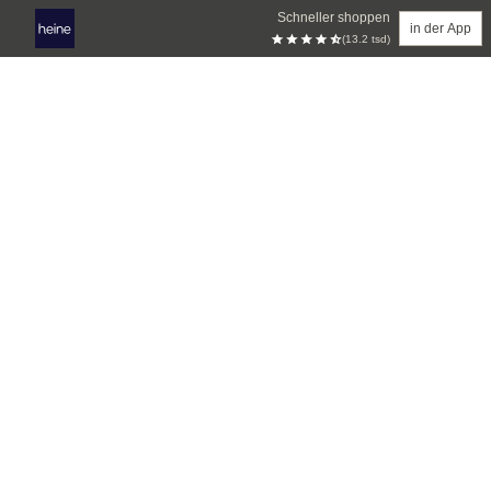
Schneller shoppen
in der App
(13.2 tsd)
Zum Hauptinhalt springen