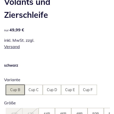
Volants und
Zierschleife
49,99 €
49,99 €
nur
inkl. MwSt. zzgl.
Versand
schwarz
Variante
Cup B
Cup C
Cup D
Cup E
Cup F
Größe