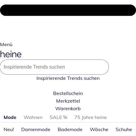
Menü
Inspirierende Trends suchen
Bestellschein
Merkzettel
Warenkorb
Produktkategorien überspringen
Mode
Wohnen
SALE %
75 Jahre heine
Neu!
Damenmode
Bademode
Wäsche
Schuhe