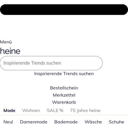
Menü
Inspirierende Trends suchen
Bestellschein
Merkzettel
Warenkorb
Produktkategorien überspringen
Mode
Wohnen
SALE %
75 Jahre heine
Neu!
Damenmode
Bademode
Wäsche
Schuhe