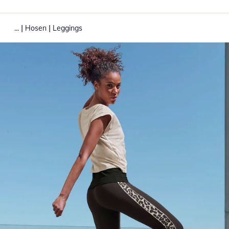
|
|
...
Hosen
Leggings