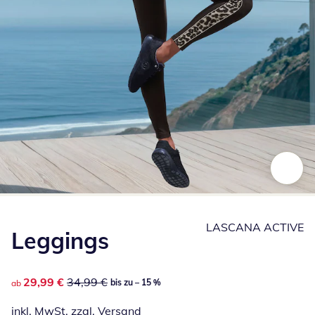
Zum Vergrößern auf das Bild klicken
LASCANA ACTIVE
Leggings
reduzierter Preis 29,99 €, vorheriger Preis: 34,99 €
29,99 €
34,99 €
bis zu – 15 %
ab
inkl. MwSt. zzgl.
Versand