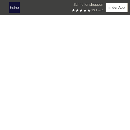
Schneller shoppen
in der App
(13.2 tsd)
Zum Hauptinhalt springen