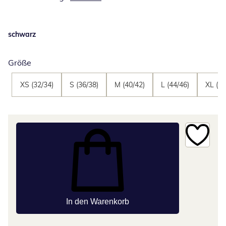
schwarz
Größe
XS (32/34)
S (36/38)
M (40/42)
L (44/46)
XL (48
In den Warenkorb