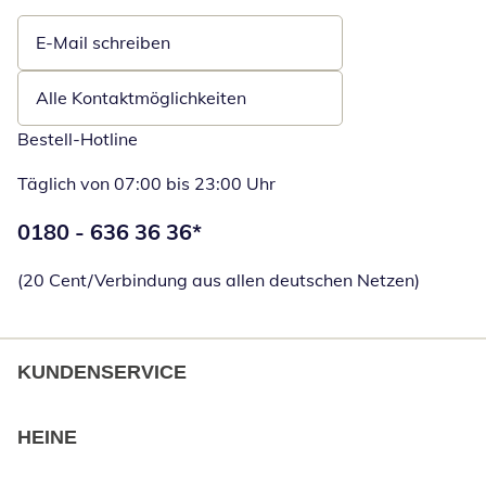
E-Mail schreiben
Öffnet E-Mail-Client
Alle Kontaktmöglichkeiten
Bestell-Hotline
Täglich von 07:00 bis 23:00 Uhr
Telefonnummer:
0180 - 636 36 36
*
Öffnet Telefon
(20 Cent/Verbindung aus allen deutschen Netzen)
KUNDENSERVICE
HEINE